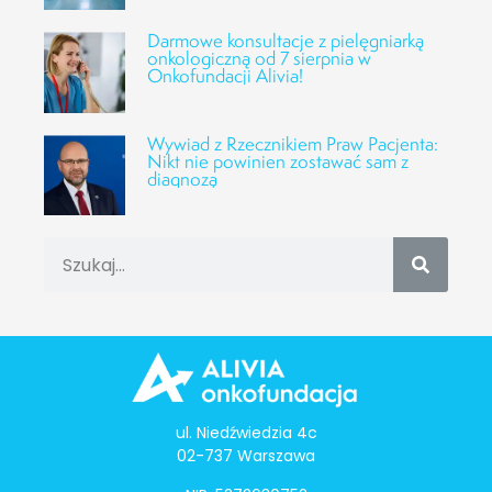
Darmowe konsultacje z pielęgniarką
onkologiczną od 7 sierpnia w
Onkofundacji Alivia!
Wywiad z Rzecznikiem Praw Pacjenta:
Nikt nie powinien zostawać sam z
diagnozą
ul. Niedźwiedzia 4c
02-737 Warszawa