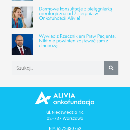
Darmowe konsultacje z pielęgniarką
onkologiczną od 7 sierpnia w
Onkofundacji Alivia!
Wywiad z Rzecznikiem Praw Pacjenta:
Nikt nie powinien zostawać sam z
diagnozą
ul. Niedźwiedzia 4c
02-737 Warszawa
NIP: 5272630752