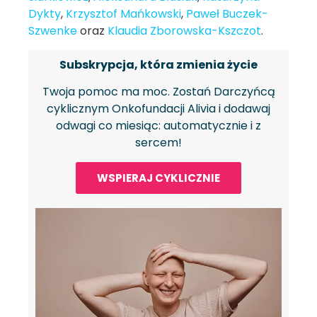
Dykty
,
Krzysztof Mańkowski
,
Paweł Buczek-
Szwenke
oraz
Klaudia Zborowska-Kszczot
.
Subskrypcja, która zmienia życie
Twoja pomoc ma moc. Zostań Darczyńcą
cyklicznym Onkofundacji Alivia i dodawaj
odwagi co miesiąc: automatycznie i z
sercem!
WSPIERAJ CYKLICZNIE