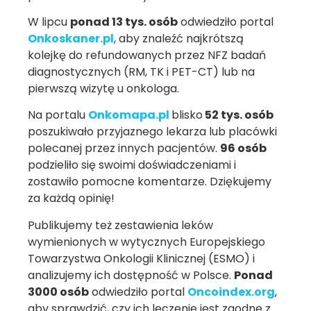
W lipcu
ponad 13 tys. osób
odwiedziło portal
Onkoskaner.pl
, aby znaleźć najkrótszą
kolejkę do refundowanych przez NFZ badań
diagnostycznych (RM, TK i PET-CT) lub na
pierwszą wizytę u onkologa.
Na portalu
Onkomapa.pl
blisko
52 tys. osób
poszukiwało przyjaznego lekarza lub placówki
polecanej przez innych pacjentów.
96
osób
podzieliło się swoimi doświadczeniami i
zostawiło pomocne komentarze. Dziękujemy
za każdą opinię!
Publikujemy też zestawienia leków
wymienionych w wytycznych Europejskiego
Towarzystwa Onkologii Klinicznej (ESMO) i
analizujemy ich dostępność w Polsce.
Ponad
3000
osób
odwiedziło portal
Oncoindex.org
,
aby sprawdzić, czy ich leczenie jest zgodne z