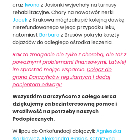
oraz
Iwona
z Jasionki wyjechały na turnusy
rehabilitacyjne. Chory na nowotwór nerki
Jacek
z Krakowa mógł zakupić kolejną dawkę
nierefundowanego w jego przypadku leku,
natomiast
Barbara
z Brusów pokryła koszty
dojazdów do odległego ośrodka leczenia.
Rak to zmaganie nie tylko z chorobą, ale też z
poważnymi problemami finansowymi. Łatwiej
im sprostać mając wsparcie.
Dołącz do
grona Darczyńców regularnych i dodaj
pacjentom odwagi!
Wszystkim Darczyńcom z całego serca
dziękujemy za bezinteresowną pomoc i
wrażliwość na potrzeby naszych
Podopiecznych.
W lipcu do Onkofundacji dołączyli:
Agnieszka
Siarkiewicz
,
Aleksandra Błasiak
,
Katarzyna