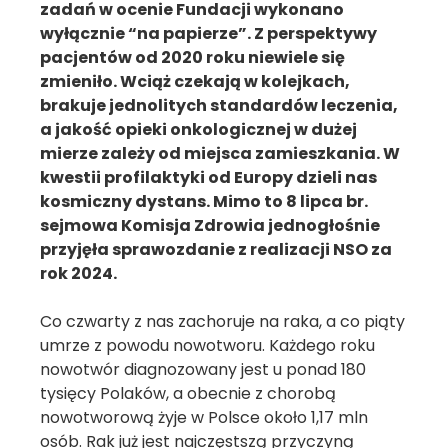
zadań w ocenie Fundacji wykonano
wyłącznie “na papierze”. Z perspektywy
pacjentów od 2020 roku niewiele się
zmieniło. Wciąż czekają w kolejkach,
brakuje jednolitych standardów leczenia,
a jakość opieki onkologicznej w dużej
mierze zależy od miejsca zamieszkania. W
kwestii profilaktyki od Europy dzieli nas
kosmiczny dystans. Mimo to 8 lipca br.
sejmowa Komisja Zdrowia jednogłośnie
przyjęła sprawozdanie z realizacji NSO za
rok 2024.
Co czwarty z nas zachoruje na raka, a co piąty
umrze z powodu nowotworu. Każdego roku
nowotwór diagnozowany jest u ponad 180
tysięcy Polaków, a obecnie z chorobą
nowotworową żyje w Polsce około 1,17 mln
osób. Rak już jest najczęstszą przyczyną