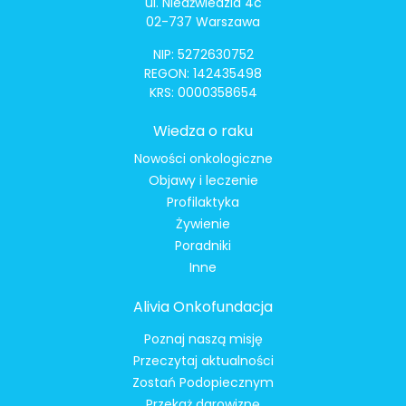
ul. Niedźwiedzia 4c
02-737 Warszawa
NIP: 5272630752
REGON: 142435498
KRS: 0000358654
Wiedza o raku
Nowości onkologiczne
Objawy i leczenie
Profilaktyka
Żywienie
Poradniki
Inne
Alivia Onkofundacja
Poznaj naszą misję
Przeczytaj aktualności
Zostań Podopiecznym
Przekaż darowiznę