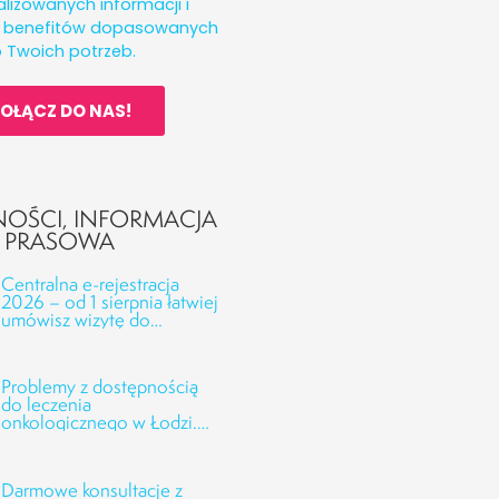
lizowanych informacji i
h benefitów dopasowanych
 Twoich potrzeb.
OŁĄCZ DO NAS!
NOŚCI
,
INFORMACJA
PRASOWA
Centralna e-rejestracja
2026 – od 1 sierpnia łatwiej
umówisz wizytę do
kolejnych specjalistów
Problemy z dostępnością
do leczenia
onkologicznego w Łodzi.
Odpowiedzi CSK UMED
oraz NFZ na interwencję
Fundacji Alivia
Darmowe konsultacje z