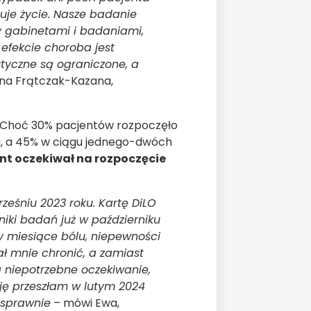
tuje życie. Nasze badanie
y gabinetami i badaniami,
 efekcie choroba jest
tyczne są ograniczone, a
na Frątczak-Kazana,
. Choć 30% pacjentów rozpoczęło
a, a 45% w ciągu jednego-dwóch
nt oczekiwał na rozpoczęcie
ześniu 2023 roku. Kartę DiLO
niki badań już w październiku
 miesiące bólu, niepewności
ał mnie chronić, a zamiast
a niepotrzebne oczekiwanie,
ję przeszłam w lutym 2024
 sprawnie
– mówi Ewa,