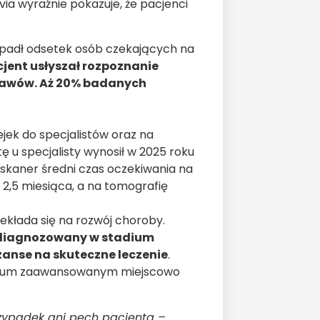
ia wyraźnie pokazuje, że pacjenci
spadł odsetek osób czekających na
cjent usłyszał rozpoznanie
bjawów. Aż 20% badanych
jek do specjalistów oraz na
 u specjalisty wynosił w 2025 roku
koskaner średni czas oczekiwania na
2,5 miesiąca, a na tomografię
ekłada się na rozwój choroby.
 zdiagnozowany w stadium
anse na skuteczne leczenie
.
tadium zaawansowanym miejscowo
rzypadek ani pech pacjenta –