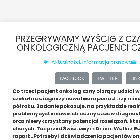
PRZEGRYWAMY WYŚCIG Z CZA
ONKOLOGICZNĄ PACJENCI CZ
Aktualności
,
Informacja prasowa
FACEBOOK
TWITTER
LIN
Co trzeci pacjent onkologiczny biorący udział 
czekał na diagnozę nowotworu ponad trzy miesi
pół roku. Badanie pokazuje, na przykładzie re
problemy systemowe: stracony czas w diagnosty
oraz niewykorzystany potencjał rozwiązań, kt
chorych. Tuż przed Światowym Dniem Walki z Rak
raport „Potrzeby i doświadczenia pacjentów on