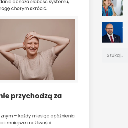
adanie obnaża słabość systemu,
drogę chorym skrócić.
enie przychodzą za
cznym – każdy miesiąc opóźnienia
 i mniejsze możliwości