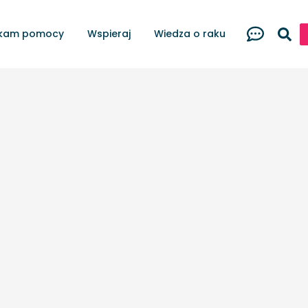
kam pomocy
Wspieraj
Wiedza o raku