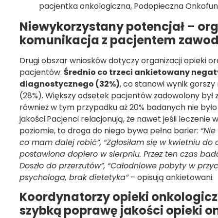
pacjentka onkologiczna, Podopieczna Onkofunda
Niewykorzystany potencjał – org
komunikacja z pacjentem zawo
Drugi obszar wniosków dotyczy organizacji opieki 
pacjentów.
Średnio co trzeci ankietowany negat
diagnostycznego (32%)
, co stanowi wynik gorszy
(28%). Większy odsetek pacjentów zadowolony był z
również w tym przypadku aż 20% badanych nie było
jakości.Pacjenci relacjonują, że nawet jeśli leczenie
poziomie, to droga do niego bywa pełna barier:
“Nie
co mam dalej robić”, “Zgłosiłam się w kwietniu do
postawiona dopiero w sierpniu. Przez ten czas bad
Doszło do przerzutów”, “Całodniowe pobyty w przy
psychologa, brak dietetyka”
– opisują ankietowani.
Koordynatorzy opieki onkologicz
szybką poprawę jakości opieki o