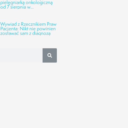
pielęgniarką onkologiczną
od 7 sierpnia w
Onkofundacji Alivia!
Wywiad z Rzecznikiem Praw
Pacjenta: Nikt nie powinien
zostawać sam z diagnozą