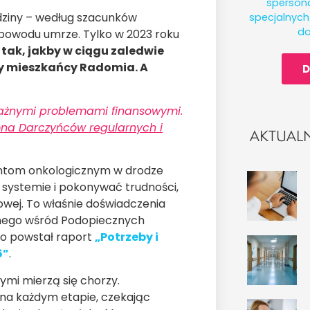
spersona
odziny – według szacunków
specjalnyc
do
h powodu umrze. Tylko w 2023 roku
 tak, jakby w ciągu zaledwie
y mieszkańcy Radomia. A
D
oważnymi problemami finansowymi.
ona Darczyńców regularnych i
AKTUAL
entom onkologicznym w drodze
systemie i pokonywać trudności,
owej. To właśnie doświadczenia
nego wśród Podopiecznych
go powstał raport
„Potrzeby i
6”
.
ymi mierzą się chorzy.
 na każdym etapie, czekając