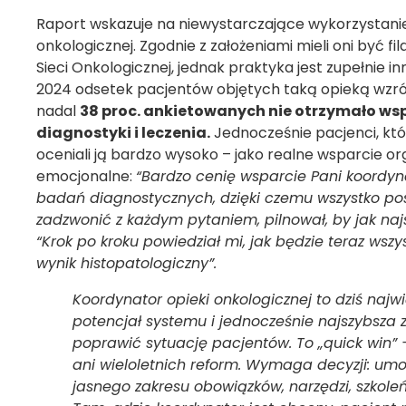
Raport wskazuje na niewystarczające wykorzystani
onkologicznej. Zgodnie z założeniami mieli oni być f
Sieci Onkologicznej, jednak praktyka jest zupełnie 
2024 odsetek pacjentów objętych taką opieką wzró
nadal
38 proc. ankietowanych nie otrzymało ws
diagnostyki i leczenia.
Jednocześnie pacjenci, któr
oceniali ją bardzo wysoko – jako realne wsparcie org
emocjonalne:
“Bardzo cenię wsparcie Pani koordyna
badań diagnostycznych, dzięki czemu wszystko pos
zadzwonić z każdym pytaniem, pilnował, by jak najs
“Krok po kroku powiedział mi, jak będzie teraz ws
wynik histopatologiczny”.
Koordynator opieki onkologicznej to dziś najw
potencjał systemu i jednocześnie najszybsza 
poprawić sytuację pacjentów. To „quick win”
ani wieloletnich reform. Wymaga decyzji: umo
jasnego zakresu obowiązków, narzędzi, szkoleń