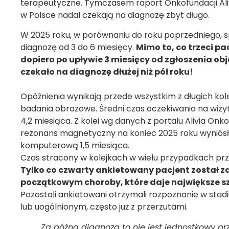
terapeutyczne. Tymczasem raport Onkofundacji Aliv
w Polsce nadal czekają na diagnozę zbyt długo.
W 2025 roku, w porównaniu do roku poprzedniego, 
diagnozę od 3 do 6 miesięcy.
Mimo to, co trzeci pa
dopiero po upływie 3 miesięcy od zgłoszenia o
czekało na diagnozę dłużej niż pół roku!
Opóźnienia wynikają przede wszystkim z długich kole
badania obrazowe. Średni czas oczekiwania na wizytę
4,2 miesiąca. Z kolei wg danych z portalu Alivia On
rezonans magnetyczny na koniec 2025 roku wyniósł 
komputerową 1,5 miesiąca.
Czas stracony w kolejkach w wielu przypadkach prz
Tylko co czwarty ankietowany pacjent został
początkowym choroby, które daje największe sz
Pozostali ankietowani otrzymali rozpoznanie w s
lub uogólnionym, często już z przerzutami.
Za późna diagnoza to nie jest jednostkowy p