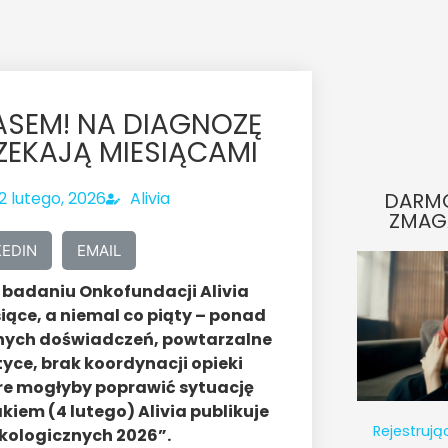
SEM! NA DIAGNOZĘ
EKAJĄ MIESIĄCAMI
2 lutego, 2026
Alivia
DARM
ZMAG
KEDIN
EMAIL
w badaniu Onkofundacji Alivia
ące, a niemal co piąty – ponad
alnych doświadczeń, powtarzalne
ce, brak koordynacji opieki
óre mogłyby poprawić sytuację
iem (4 lutego) Alivia publikuje
Rejestrują
kologicznych 2026”.