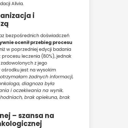
cji Alivia.
anizacja i
dzą
oraz bezpośrednich doświadczeń
ywnie ocenił przebieg procesu
 niż w poprzedniej edycji badania
 procesu leczenia (80%), jednak
 zadowolonych z jego
 w ośrodku jest na wysokim
 otrzymałam żadnych informacji,
 onkologa, diagnoza była
ania i oczekiwania na wynik.
chodniach, brak opiekuna, brak
nej – szansa na
nkologicznej