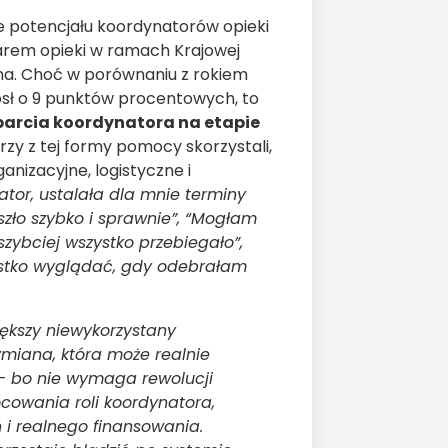
e potencjału koordynatorów opieki
ilarem opieki w ramach Krajowej
inna. Choć w porównaniu z rokiem
sł o 9 punktów procentowych, to
parcia koordynatora na etapie
zy z tej formy pomocy skorzystali,
anizacyjne, logistyczne i
tor, ustalała dla mnie terminy
zło szybko i sprawnie”, “Mogłam
zybciej wszystko przebiegało”,
zystko wyglądać, gdy odebrałam
iększy niewykorzystany
zmiana, która może realnie
 – bo nie wymaga rewolucji
cowania roli koordynatora,
 i realnego finansowania.