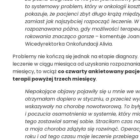
to systemowy problem, który w onkologii kosz
pokazuje, że pacjenci zbyt długo krążą międz
zamiast jak najszybciej rozpocząć leczenie. W
rozpoznawana późno, gdy możliwości terapeu
rokowania znacząco gorsze
– komentuje Joan
Wicedyrektorka Onkofundacji Alivia.
Problemy nie kończą się jednak na etapie diagnozy
leczenie w ciągu miesiąca od uzyskania rozpoznani
miesięcy, to wciąż
co czwarty ankietowany pacje
terapii powyżej trzech miesięcy
.
Niepokojące objawy pojawiły się u mnie we wr
otrzymałam dopiero w styczniu, a przecież wy
wskazywały na chorobę nowotworową. To były
i poczucia osamotnienia w systemie, który mi
tego zostawiał samej sobie. Straciłam czas n
a moja choroba zdążyła się rozwinąć. Operac
roku i od tego czasu moje leczenie przebiega