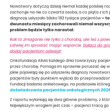
Nowotwory dotyczą dzisiaj niemal każdej polskiej r
zachoruje na nie co czwarta osoba, a co piąta z ic
diagnozę usłyszało blisko 193 tysiące pacjentów
– to
dwunastu miesięcy zachorowali niemal wszysc
problem będzie tylko narastał.
Rak to zmaganie nie tylko z chorobą, ale też z p
Łatwiej im sprostać mając wsparcie.
Dołącz do gr
dodaj pacjentom odwagi!
Onkofundacja Alivia każdego dnia towarzyszy pacj
przez chorobę. Pomaga im sprawnie poruszać się w 
jakie pojawiają się po usłyszeniu diagnozy nowotwor
pacjentów były punktem wyjścia do przeprowadzo
Fundacji badania ankietowego, na podstawie które
doświadczenia pacjentów onkologicznych 202
Z raportu wyłaniają się dwa główne problemy, z któr
Największym wrogiem jest czas – pacjenci tracą go