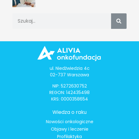
ul. Niedźwiedzia 4c
02-737 Warszawa
NIP: 5272630752
REGON: 142435498
KRS: 0000358654
Wiedza o raku
Nowości onkologiczne
Objawy i leczenie
Profilaktyka