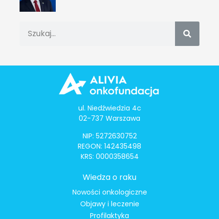
ul. Niedźwiedzia 4c
02-737 Warszawa
NIP: 5272630752
REGON: 142435498
KRS: 0000358654
Wiedza o raku
Nowości onkologiczne
Objawy i leczenie
Profilaktyka