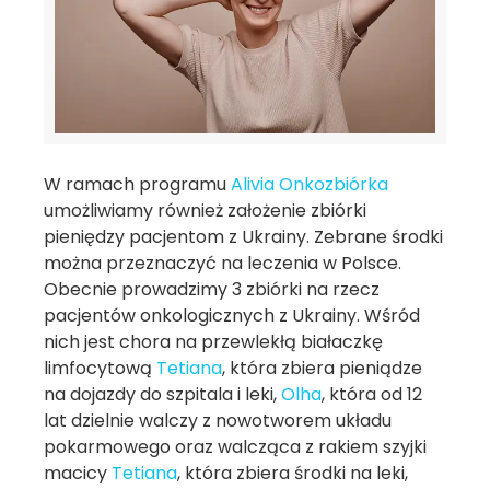
W ramach programu
Alivia Onkozbiórka
umożliwiamy również założenie zbiórki
pieniędzy pacjentom z Ukrainy. Zebrane środki
można przeznaczyć na leczenia w Polsce.
Obecnie prowadzimy 3 zbiórki na rzecz
pacjentów onkologicznych z Ukrainy. Wśród
nich jest chora na przewlekłą białaczkę
limfocytową
Tetiana
, która zbiera pieniądze
na dojazdy do szpitala i leki,
Olha
, która od 12
lat dzielnie walczy z nowotworem układu
pokarmowego oraz walcząca z rakiem szyjki
macicy
Tetiana
, która zbiera środki na leki,