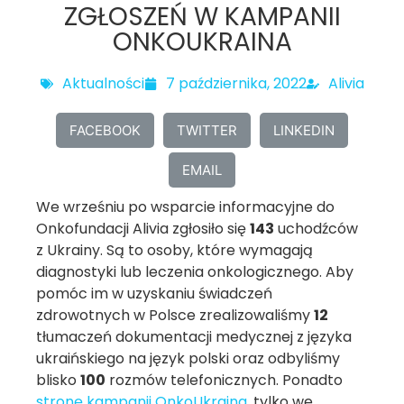
ZGŁOSZEŃ W KAMPANII
ONKOUKRAINA
Aktualności
7 października, 2022
Alivia
FACEBOOK
TWITTER
LINKEDIN
EMAIL
We wrześniu po wsparcie informacyjne do
Onkofundacji Alivia zgłosiło się
143
uchodźców
z Ukrainy. Są to osoby, które wymagają
diagnostyki lub leczenia onkologicznego. Aby
pomóc im w uzyskaniu świadczeń
zdrowotnych w Polsce zrealizowaliśmy
12
tłumaczeń dokumentacji medycznej z języka
ukraińskiego na język polski oraz odbyliśmy
blisko
100
rozmów telefonicznych. Ponadto
stronę kampanii OnkoUkraina
, tylko we