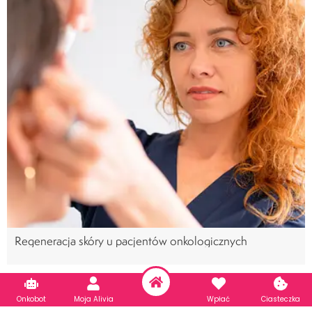
Regeneracja skóry u pacjentów onkologicznych
Nowotwory układu pokarmowego
Onkobot
Moja Alivia
Wpłać
Ciasteczka