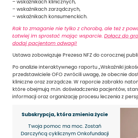
– wskaźnikach klinicznych,
– wskaźnikach zarządczych,
– wskaźnikach konsumenckich.
Rak to zmaganie nie tylko z chorobą, ale też z p
Łatwiej im sprostać mając wsparcie.
Dołącz do gr
dodaj pacjentom odwagi!
Ustawa zobowiązuje Prezesa NFZ do corocznej publik
Po analizie interaktywnego raportu „Wskaźniki jak
przedstawiciele OFO zwrócili uwagę, że obecnie do
kliniczne oraz zarządcze. W raporcie zabrakło nat
które obejmują m.in. doświadczenia pacjentów, sta
informacji oraz organizację procesu leczenia z per
Subskrypcja, która zmienia życie
Twoja pomoc ma moc. Zostań
Darczyńcą cyklicznym Onkofundacji