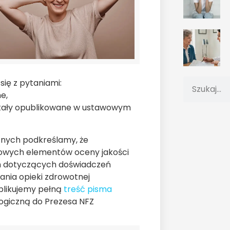
ię z pytaniami:
e,
stały opublikowane w ustawowym
znych podkreślamy, że
owych elementów oceny jakości
h dotyczących doświadczeń
nia opieki zdrowotnej
blikujemy pełną
treść pisma
ogiczną do Prezesa NFZ