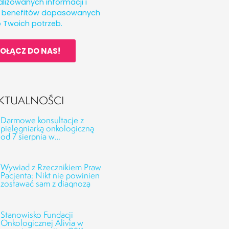
lizowanych informacji i
h benefitów dopasowanych
 Twoich potrzeb.
OŁĄCZ DO NAS!
KTUALNOŚCI
Darmowe konsultacje z
pielęgniarką onkologiczną
od 7 sierpnia w
Onkofundacji Alivia!
Wywiad z Rzecznikiem Praw
Pacjenta: Nikt nie powinien
zostawać sam z diagnozą
Stanowisko Fundacji
Onkologicznej Alivia w