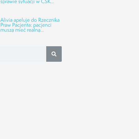
sprawie sytuacji w CSK
UMED w Łodzi
Alivia apeluje do Rzecznika
Praw Pacjenta: pacjenci
muszą mieć realną
możliwość oceny jakości
leczenia