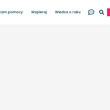
kam pomocy
Wspieraj
Wiedza o raku