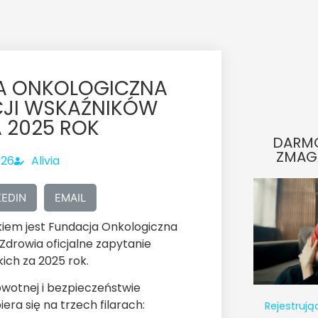
A ONKOLOGICZNA
ACJI WSKAŹNIKÓW
 2025 ROK
DARM
ZMAG
026
Alivia
KEDIN
EMAIL
nkiem jest Fundacja Onkologiczna
Zdrowia oficjalne zapytanie
ich za 2025 rok.
owotnej i bezpieczeństwie
ra się na trzech filarach:
Rejestrują