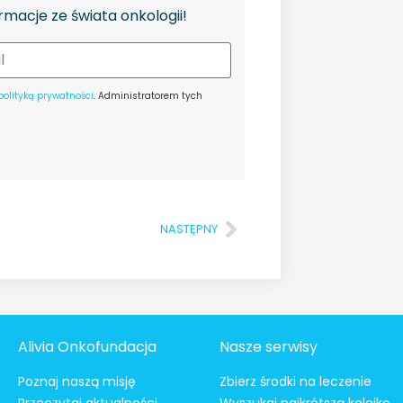
rmacje ze świata onkologii!
polityką prywatności
. Administratorem tych
NASTĘPNY
Alivia Onkofundacja
Nasze serwisy
Poznaj naszą misję
Zbierz środki na leczenie
Przeczytaj aktualności
Wyszukaj najkrótszą kolejkę