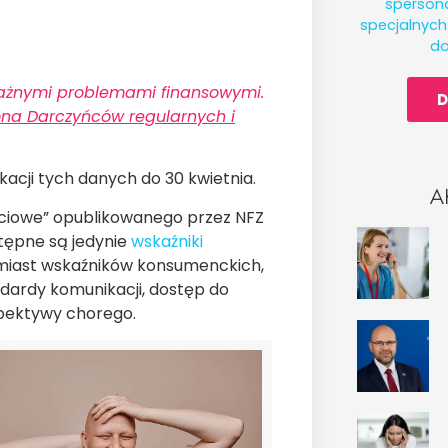
spersona
specjalnyc
do
oważnymi problemami finansowymi.
D
ona Darczyńców regularnych i
acji tych danych do 30 kwietnia.
A
ościowe” opublikowanego przez NFZ
stępne są jedynie
wskaźniki
omiast wskaźników konsumenckich,
ndardy komunikacji, dostęp do
spektywy chorego.