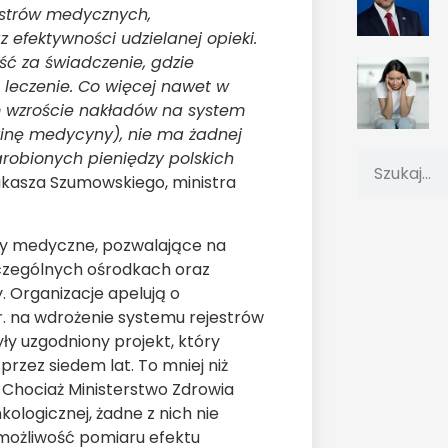
estrów medycznych,
 efektywności udzielanej opieki.
ość za świadczenie, gdzie
o leczenie. Co więcej nawet w
m wzroście nakładów na system
dzinę medycyny), nie ma żadnej
robionych pieniędzy polskich
Łukasza Szumowskiego, ministra
ry medyczne, pozwalające na
zczególnych ośrodkach oraz
 Organizacje apelują o
. na wdrożenie systemu rejestrów
ły uzgodniony projekt, który
przez siedem lat. To mniej niż
. Chociaż Ministerstwo Zdrowia
ologicznej, żadne z nich nie
 możliwość pomiaru efektu