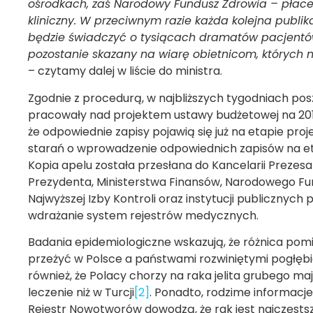
ośrodkach, zaś Narodowy Fundusz Zdrowia – płace
kliniczny. W przeciwnym razie każda kolejna publ
będzie świadczyć o tysiącach dramatów pacjentów 
pozostanie skazany na wiarę obietnicom, których n
– czytamy dalej w liście do ministra.
Zgodnie z procedurą, w najbliższych tygodniach po
pracowały nad projektem ustawy budżetowej na 2019
że odpowiednie zapisy pojawią się już na etapie proje
starań o wprowadzenie odpowiednich zapisów na e
Kopia apelu została przesłana do Kancelarii Prezesa
Prezydenta, Ministerstwa Finansów, Narodowego Fun
Najwyższej Izby Kontroli oraz instytucji publicznych
wdrażanie system rejestrów medycznych.
Badania epidemiologiczne wskazują, że różnica pom
przeżyć w Polsce a państwami rozwiniętymi pogłębi
również, że Polacy chorzy na raka jelita grubego m
leczenie niż w Turcji
[2]
. Ponadto, rodzime informac
Rejestr Nowotworów dowodzą, że rak jest najczęsts