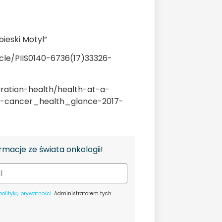
bieski Motyl”
cle/PIIS0140-6736(17)33326-
gration-health/health-at-a-
al-cancer_health_glance-2017-
rmacje ze świata onkologii!
polityką prywatności
. Administratorem tych