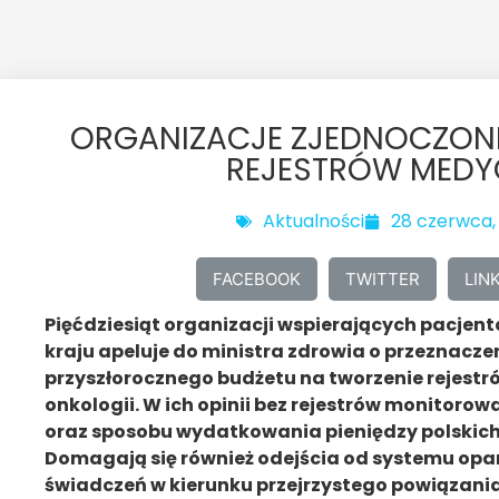
ORGANIZACJE ZJEDNOCZONE
REJESTRÓW MED
Aktualności
28 czerwca,
FACEBOOK
TWITTER
LIN
Pięćdziesiąt organizacji wspierających pacjen
kraju apeluje do ministra zdrowia o przeznaczen
przyszłorocznego budżetu na tworzenie rejest
onkologii. W ich opinii bez rejestrów monitorow
oraz sposobu wydatkowania pieniędzy polskich
Domagają się również odejścia od systemu opa
świadczeń w kierunku przejrzystego powiązani