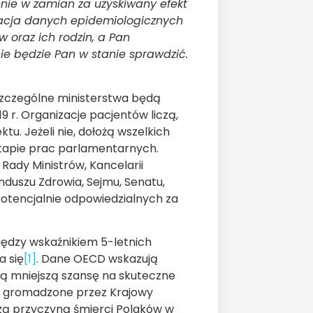
nie w zamian za uzyskiwany efekt
ikacja danych epidemiologicznych
oraz ich rodzin, a Pan
ie będzie Pan w stanie sprawdzić.
szczególne ministerstwa będą
 r. Organizacje pacjentów liczą,
ktu. Jeżeli nie, dołożą wszelkich
tapie prac parlamentarnych.
 Rady Ministrów, Kancelarii
duszu Zdrowia, Sejmu, Senatu,
 potencjalnie odpowiedzialnych za
iędzy wskaźnikiem 5-letnich
a się
[1]
. Dane OECD wskazują
ają mniejszą szansę na skuteczne
je gromadzone przez Krajowy
zą przyczyną śmierci Polaków w