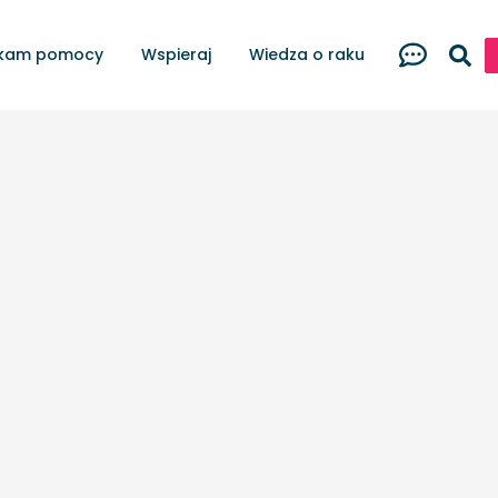
kam pomocy
Wspieraj
Wiedza o raku