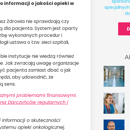
spersona
 informacji o jakości opieki w
specjalnyc
do
sz Zdrowia nie sprawdzają czy
ą dla pacjenta. System jest oparty
D
czbę wykonanych procedur i
gii ustawa o tzw. sieci szpitali,
A
bie instytucje nie wiedzą również
e. Jak zwracają uwagę organizacje
zyć pacjenta zamiast dbać o jak
zędzi, aby udowodnić, że
ą sens.
oważnymi problemami finansowymi.
ona Darczyńców regularnych i
 informacji o skuteczności
ystemu opieki onkologicznej.