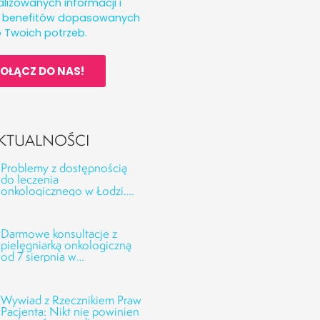
lizowanych informacji i
h benefitów dopasowanych
 Twoich potrzeb.
OŁĄCZ DO NAS!
KTUALNOŚCI
Problemy z dostępnością
do leczenia
onkologicznego w Łodzi.
Odpowiedzi CSK UMED
oraz NFZ na interwencję
Fundacji Alivia
Darmowe konsultacje z
pielęgniarką onkologiczną
od 7 sierpnia w
Onkofundacji Alivia!
Wywiad z Rzecznikiem Praw
Pacjenta: Nikt nie powinien