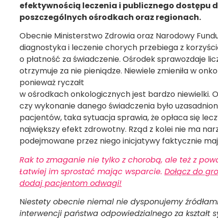
efektywnością leczenia i publicznego dostępu do
poszczególnych ośrodkach oraz regionach.
Obecnie Ministerstwo Zdrowia oraz Narodowy Fundu
diagnostyka i leczenie chorych przebiega z korzyści
o płatność za świadczenie. Ośrodek sprawozdaje li
otrzymuje za nie pieniądze. Niewiele zmieniła w onkolo
ponieważ ryczałt
w ośrodkach onkologicznych jest bardzo niewielki. O
czy wykonanie danego świadczenia było uzasadnion
pacjentów, taka sytuacja sprawia, że opłaca się lec
największy efekt zdrowotny. Rząd z kolei nie ma nar
podejmowane przez niego inicjatywy faktycznie maj
Rak to zmaganie nie tylko z chorobą, ale też z p
Łatwiej im sprostać mając wsparcie.
Dołącz do gr
dodaj pacjentom odwagi!
N
iestety obecnie niemal nie dysponujemy źródłami
interwencji państwa odpowiedzialnego za kształt s