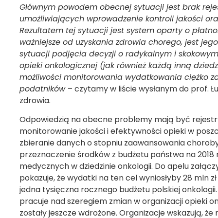
Głównym powodem obecnej sytuacji jest brak rej
umożliwiających wprowadzenie kontroli jakości oraz
Rezultatem tej sytuacji jest system oparty o płatn
ważniejsze od uzyskania zdrowia chorego, jest jeg
sytuacji podjęcia decyzji o radykalnym i skokowy
opieki onkologicznej (jak również każdą inną dzie
możliwości monitorowania wydatkowania ciężko za
podatników
– czytamy w liście wysłanym do prof. 
zdrowia.
Odpowiedzią na obecne problemy mają być rejest
monitorowanie jakości i efektywności opieki w pos
zbieranie danych o stopniu zaawansowania choroby.
przeznaczenie środków z budżetu państwa na 2018 r
medycznych w dziedzinie onkologii. Do apelu załączy
pokazuje, że wydatki na ten cel wyniosłyby 28 mln zł 
jedna tysięczna rocznego budżetu polskiej onkologii
pracuje nad szeregiem zmian w organizacji opieki onk
zostały jeszcze wdrożone. Organizacje wskazują, że