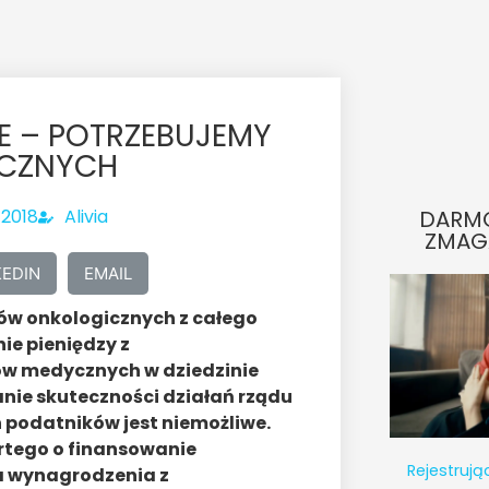
 – POTRZEBUJEMY
YCZNYCH
 2018
Alivia
DARM
ZMAG
KEDIN
EMAIL
tów onkologicznych z całego
ie pieniędzy z
rów medycznych w dziedzinie
anie skuteczności działań rządu
 podatników jest niemożliwe.
rtego o finansowanie
Rejestrują
a wynagrodzenia z