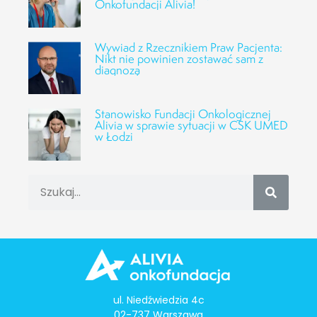
Onkofundacji Alivia!
Wywiad z Rzecznikiem Praw Pacjenta:
Nikt nie powinien zostawać sam z
diagnozą
Stanowisko Fundacji Onkologicznej
Alivia w sprawie sytuacji w CSK UMED
w Łodzi
ul. Niedźwiedzia 4c
02-737 Warszawa