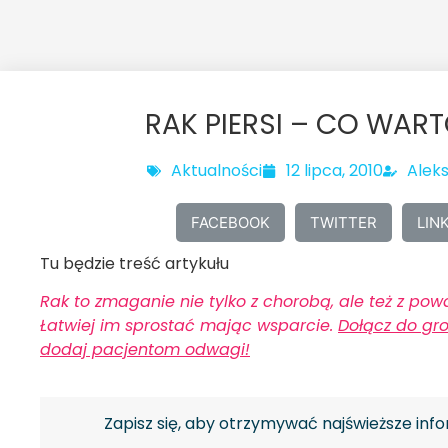
RAK PIERSI – CO WAR
Aktualności
12 lipca, 2010
Alek
FACEBOOK
TWITTER
LIN
Tu będzie treść artykułu
Rak to zmaganie nie tylko z chorobą, ale też z p
Łatwiej im sprostać mając wsparcie.
Dołącz do gr
dodaj pacjentom odwagi!
Zapisz się, aby otrzymywać najświeższe info