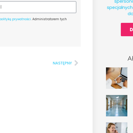
spersona
specjalnyc
do
polityką prywatności
. Administratorem tych
D
A
NASTĘPNY