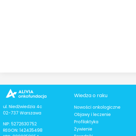
Wiedza o raku
ul. Niedźwiedzia 4c
Nowości onkologiczne
02-737 Warszawa
Objawy i leczenie
Profilaktyka
NIP: 5272630752
Żywienie
REGON: 142435498