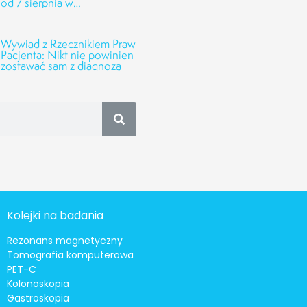
od 7 sierpnia w
Onkofundacji Alivia!
Wywiad z Rzecznikiem Praw
Pacjenta: Nikt nie powinien
zostawać sam z diagnozą
Kolejki na badania
Rezonans magnetyczny
Tomografia komputerowa
PET-C
Kolonoskopia
Gastroskopia