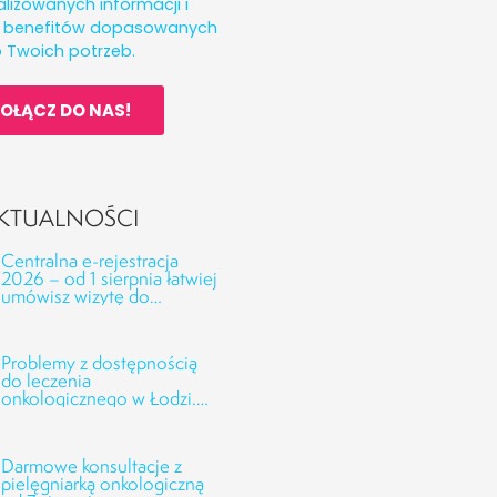
lizowanych informacji i
h benefitów dopasowanych
 Twoich potrzeb.
OŁĄCZ DO NAS!
KTUALNOŚCI
Centralna e-rejestracja
2026 – od 1 sierpnia łatwiej
umówisz wizytę do
kolejnych specjalistów
Problemy z dostępnością
do leczenia
onkologicznego w Łodzi.
Odpowiedzi CSK UMED
oraz NFZ na interwencję
Fundacji Alivia
Darmowe konsultacje z
pielęgniarką onkologiczną