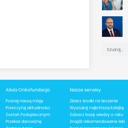
Alivia Onkofundacja
Nasze serwisy
Poznaj naszą misję
Zbierz środki na leczenie
Przeczytaj aktualności
Wyszukaj najkrótszą kolejkę
Zostań Podopiecznym
Zobacz bazę wiedzy o raku
Przekaż darowiznę
Znajdź rekomendowane leki