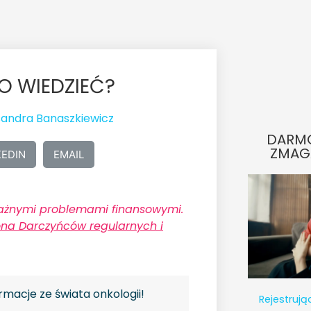
TO WIEDZIEĆ?
sandra Banaszkiewicz
DARM
ZMAG
KEDIN
EMAIL
oważnymi problemami finansowymi.
ona Darczyńców regularnych i
rmacje ze świata onkologii!
Rejestrują