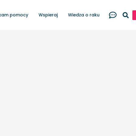
kam pomocy
Wspieraj
Wiedza o raku