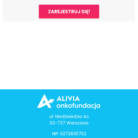
ZAREJESTRUJ SIĘ!
ul. Niedźwiedzia 4c
02-737 Warszawa
NIP: 5272630752