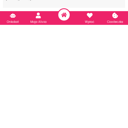
Nowotwór głowy lub szyi
Onkobot
Moja Alivia
Wpłać
Ciasteczka