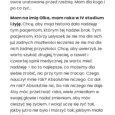
owce uratowane przed rzeźnią. Mam dla kogo i
po co żyć…
Mam na imię Olka, mam raka w IV stadium
i żyję.
Chcę, aby moja historia dała nadzieję
tym pacjentom, którym tej nadziei brak. Tym
pacjentom, którzy usłyszeli, że nie ma dla nich
już żadnych możliwości leczenia; że nie ma dla
nich żadnej przyszłości. Chcę, aby uwierzyli, że
warto szukać drugiej, trzeciej, a nawet i
czwartej opinii medycznej; że warto mieć
nadzieję – bo to najlepsze, co możemy dla
siebie zrobić, nic przy tym nie tracąc. Czego
nauczył mnie rak? Absolutnie niczego. Co dał
mi rak? Absolutnie nic, bo rak niczego nie daje.
Aby móc przetrwać raka, wiele zmieniłam w
swojej głowie i nadal zmieniam, aby móc
cieszyć się życiem. I wciąż uczę się żyć tak,
jakby jutra nie było i marzyć tak, jakbym miała