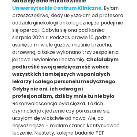
Nadzieję dało mi katowickie
Uniwersyteckie Centrum Kliniczne
.
Byłam
przeszczęśliwa, kiedy usłyszałam od profesora
oddziału ginekologii onkologicznej, że podejmie
się operacji. Odbyła się ona pod koniec
sierpnia 2024 r. Podczas prawie 10 godzin
usunięto mi wiele guzów, mięśnie brzucha,
otrzewną, a także wykonano trzy zespolenia
jelitowe i wyłoniono ileostomię.
Chciałabym
podkreślić swoją wdzięczność wobec
wszystkich tamtejszych wspaniałych
lekarzy i całego personelu medycznego.
Gdyby nie oni, ich odwaga i
profesjonalizm, dziś by mnie tu nie było
.
Rekonwalescencja była ciężka. Takich
czynności jak jedzenie czy poruszanie się,
uczyłam się właściwie od nowa. Ale, co
najważniejsze – miałam szanse kontynuować
leczenie. Niestety, kolejne badanie PET