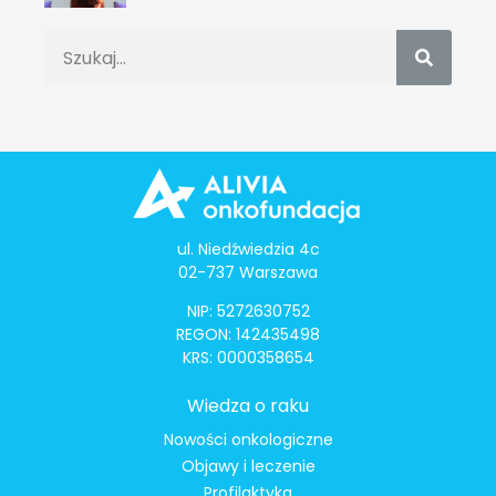
ul. Niedźwiedzia 4c
02-737 Warszawa
NIP: 5272630752
REGON: 142435498
KRS: 0000358654
Wiedza o raku
Nowości onkologiczne
Objawy i leczenie
Profilaktyka