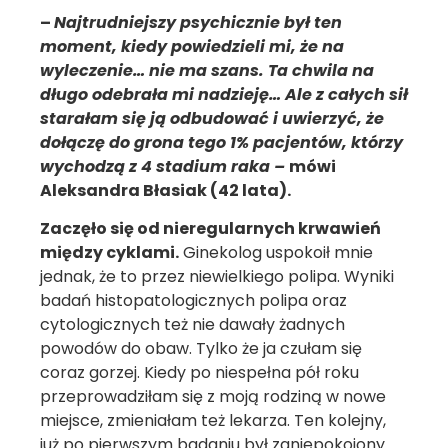
–
Najtrudniejszy psychicznie był ten
moment, kiedy powiedzieli mi, że na
wyleczenie… nie ma szans. Ta chwila na
długo odebrała mi nadzieję… Ale z całych sił
starałam się ją odbudować i uwierzyć, że
dołączę do grona tego 1% pacjentów, którzy
wychodzą z 4 stadium raka –
mówi
Aleksandra Błasiak (42 lata).
Zaczęło się od nieregularnych krwawień
między cyklami.
Ginekolog uspokoił mnie
jednak, że to przez niewielkiego polipa. Wyniki
badań histopatologicznych polipa oraz
cytologicznych też nie dawały żadnych
powodów do obaw. Tylko że ja czułam się
coraz gorzej. Kiedy po niespełna pół roku
przeprowadziłam się z moją rodziną w nowe
miejsce, zmieniałam też lekarza. Ten kolejny,
już po pierwszym badaniu był zaniepokojony.