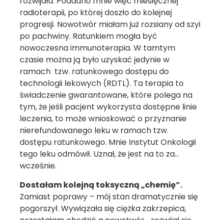
rozwijała. Poddano mnie więc miesięcznej
radioterapii, po której doszło do kolejnej
progresji. Nowotwór miałam już rozsiany od szyi
po pachwiny. Ratunkiem mogła być
nowoczesna immunoterapia. W tamtym
czasie można ją było uzyskać jedynie w
ramach tzw. ratunkowego dostępu do
technologii lekowych (RDTL). Ta terapia to
świadczenie gwarantowane, które polega na
tym, że jeśli pacjent wykorzysta dostępne linie
leczenia, to może wnioskować o przyznanie
nierefundowanego leku w ramach tzw.
dostępu ratunkowego. Mnie Instytut Onkologii
tego leku odmówił. Uznał, że jest na to za…
wcześnie.
Dostałam kolejną toksyczną „chemię”.
Zamiast poprawy – mój stan dramatycznie się
pogorszył. Wywiązała się ciężka zakrzepica,