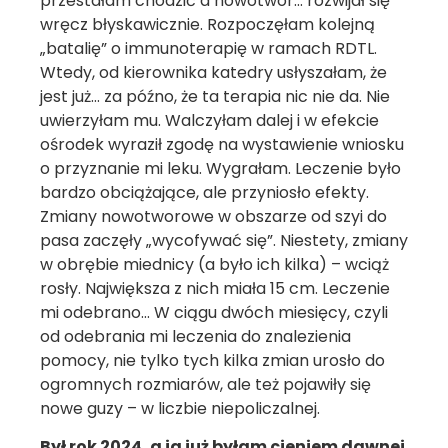
przestałam chodzić a nowotwór… rozwijał się
wręcz błyskawicznie. Rozpoczęłam kolejną
„batalię” o immunoterapię w ramach RDTL.
Wtedy, od kierownika katedry usłyszałam, że
jest już… za późno, że ta terapia nic nie da. Nie
uwierzyłam mu. Walczyłam dalej i w efekcie
ośrodek wyraził zgodę na wystawienie wniosku
o przyznanie mi leku. Wygrałam. Leczenie było
bardzo obciążające, ale przyniosło efekty.
Zmiany nowotworowe w obszarze od szyi do
pasa zaczęły „wycofywać się”. Niestety, zmiany
w obrębie miednicy (a było ich kilka) – wciąż
rosły. Największa z nich miała 15 cm. Leczenie
mi odebrano… W ciągu dwóch miesięcy, czyli
od odebrania mi leczenia do znalezienia
pomocy, nie tylko tych kilka zmian urosło do
ogromnych rozmiarów, ale też pojawiły się
nowe guzy – w liczbie niepoliczalnej.
Był rok 2024, a ja już byłam cieniem dawnej