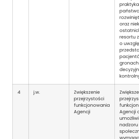
praktyk
państw
rozwinię
oraz nie
ostatnic
resortu 
o uwzglę
przedsta
pacjent
gronach
decyzyjn
kontroln
4
j.w.
Zwiększenie
Zwiększe
przejrzystości
przejrzys
funkcjonowania
funkcjo
Agencji
Agencji 
umożliwi
nadzoru
społecz
wymag