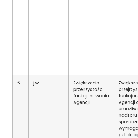
6
j.w.
Zwiększenie
Zwiększe
przejrzystości
przejrzys
funkcjonowania
funkcjo
Agencji
Agencji 
umożliwi
nadzoru
społecz
wymag
publikacj