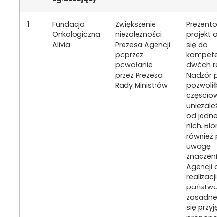
1
Fundacja
Zwiększenie
Prezent
Onkologiczna
niezależności
projekt 
Alivia
Prezesa Agencji
się do
poprzez
kompete
powołanie
dwóch r
przez Prezesa
Nadzór 
Rady Ministrów
pozwolił
częścio
uniezale
od jedn
nich. Bio
również
uwagę
znaczen
Agencji 
realizacj
państwa
zasadne
się przyj