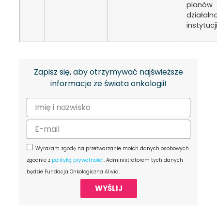
planów
działaln
instytucji
Zapisz się, aby otrzymywać najświeższe
informacje ze świata onkologii!
Wyrażam zgodę na przetwarzanie moich danych osobowych
zgodnie z
polityką prywatności
. Administratorem tych danych
będzie Fundacja Onkologiczna Alivia.
WYŚLIJ