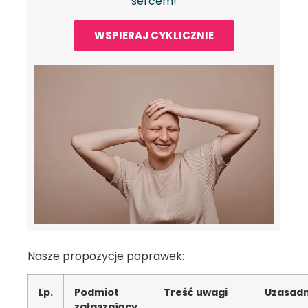
sercem!
WSPIERAJ CYKLICZNIE
Nasze propozycje poprawek:
Lp.
Podmiot
Treść uwagi
Uzasadn
zgłaszaj
a
cy