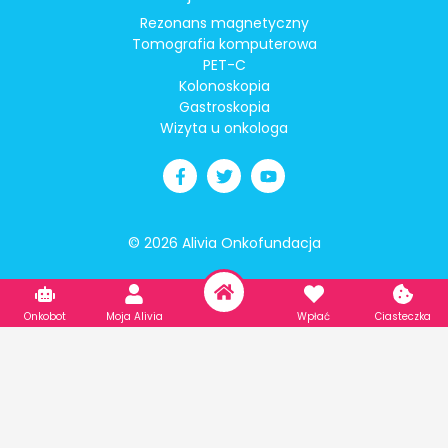
Rezonans magnetyczny
Tomografia komputerowa
PET-C
Kolonoskopia
Gastroskopia
Wizyta u onkologa
© 2026 Alivia Onkofundacja
Onkobot
Moja Alivia
Wpłać
Ciasteczka