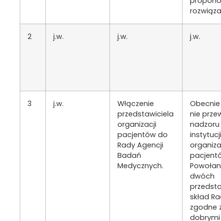
propon
rozwiąza
2
j.w.
j.w.
j.w.
3
j.w.
Włączenie
Obecnie 
przedstawiciela
nie prze
organizacji
nadzoru
pacjentów do
instytucj
Rady Agencji
organiza
Badań
pacjent
Medycznych.
Powołan
dwóch
przedsta
skład Ra
zgodne 
dobrymi