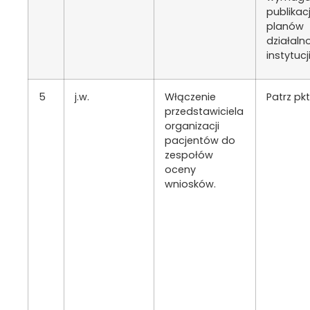
publikacj
planów
działaln
instytucji
5
j.w.
Włączenie
Patrz pkt
przedstawiciela
organizacji
pacjentów do
zespołów
oceny
wniosków.