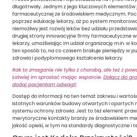
długotrwały. Jednym z jego kluczowych elementów 
farmaceutycznej ze środowiskiem medycznym. Pocz
poprzez edukację lekarzy, aż po system monitorowa
niemożliwy jest rozwój leków bez udziału przedstaw
drugiej strony innowacyjne firmy farmaceutyczne w
lekarzy, umożliwiając im udział organizację m.in. w
ten sposób to, na co czasem brakuje pieniędzy w 
zdrowia i podyplomowego kształcenia lekarzy.
Rak to zmaganie nie tylko z chorobą, ale też z p
Łatwiej im sprostać mając wsparcie.
Dołącz do gr
dodaj pacjentom odwagi!
Dostęp do informacji na ten temat zakresu i wartoś
istotnych warunków budowy otwartych i opartych n
systemu ochrony zdrowia. Jest to też element praw
merytoryczne kontakty branży ze środowiskiem med
jakość opieki, w tym na standardy diagnostyczne i 