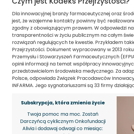
Czym jest Kodeks Przejrzystości?
Dla innowacyjnej branży farmaceutycznej oraz śr
jest, że wzajemne kontakty powinny być realizowane
zgodny z obowiązującym prawem. W odpowiedzi na
transparentności w życiu publicznym na całym świ
rozwiązań regulujących te kwestie. Przykładem takiej
Przejrzystości. Dokument wypracowany w 2013 roku
Przemysłu i Stowarzyszeń Farmaceutycznych (EFPIA)
opinii informacji na temat współpracy innowacyjny
przedstawicielom środowiska medycznego. Za adapt
Polsce, odpowiada Związek Pracodawców Innowac
INFARMA. Jego sygnatariuszami są 33 firmy działają
Subskrypcja, która zmienia życie
Twoja pomoc ma moc. Zostań
Darczyńcą cyklicznym Onkofundacji
Alivia i dodawaj odwagi co miesiąc: