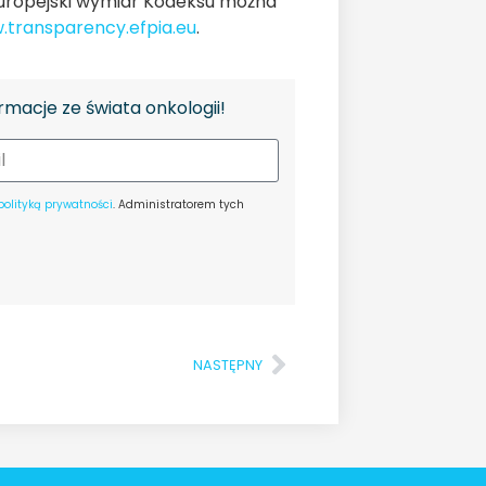
Europejski wymiar Kodeksu można
transparency.efpia.eu
.
rmacje ze świata onkologii!
polityką prywatności
. Administratorem tych
NASTĘPNY