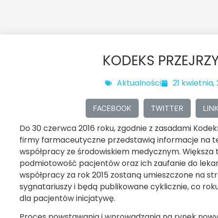
KODEKS PRZEJRZ
Aktualności
21 kwietnia,
FACEBOOK
TWITTER
LIN
Do 30 czerwca 2016 roku, zgodnie z zasadami Kodeks
firmy farmaceutyczne przedstawią informacje na te
współpracy ze środowiskiem medycznym. Większa
podmiotowość pacjentów oraz ich zaufanie do lekar
współpracy za rok 2015 zostaną umieszczone na st
sygnatariuszy i będą publikowane cyklicznie, co rok
dla pacjentów inicjatywę.
Proces powstawania i wprowadzania na rynek nowyc