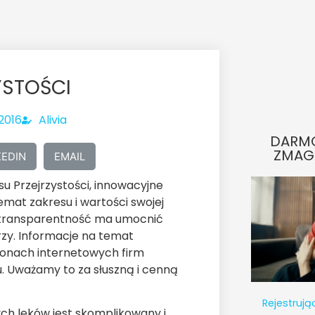
YSTOŚCI
 2016
Alivia
DARM
ZMAG
KEDIN
EMAIL
u Przejrzystości, innowacyjne
mat zakresu i wartości swojej
 transparentność ma umocnić
zy. Informacje na temat
ronach internetowych firm
u. Uważamy to za słuszną i cenną
Rejestrują
h leków jest skomplikowany i