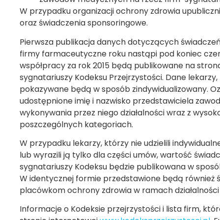
W przypadku organizacji ochrony zdrowia upublicz
oraz świadczenia sponsoringowe.
Pierwsza publikacja danych dotyczących świadcze
firmy farmaceutyczne roku nastąpi pod koniec cze
współpracy za rok 2015 będą publikowane na stron
sygnatariuszy Kodeksu Przejrzystości. Dane lekarzy, 
pokazywane będą w sposób zindywidualizowany. Ozn
udostępnione imię i nazwisko przedstawiciela zaw
wykonywania przez niego działalności wraz z wyso
poszczególnych kategoriach.
W przypadku lekarzy, którzy nie udzielili indywidual
lub wyrazili ją tylko dla części umów, wartość świ
sygnatariuszy Kodeksu będzie publikowana w sposó
W identycznej formie przedstawione będą również 
placówkom ochrony zdrowia w ramach działalnośc
Informacje o Kodeksie przejrzystości i lista firm, któr