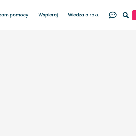
kam pomocy
Wspieraj
Wiedza o raku