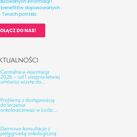
lizowanych informacji i
h benefitów dopasowanych
 Twoich potrzeb.
OŁĄCZ DO NAS!
KTUALNOŚCI
Centralna e-rejestracja
2026 – od 1 sierpnia łatwiej
umówisz wizytę do
kolejnych specjalistów
Problemy z dostępnością
do leczenia
onkologicznego w Łodzi.
Odpowiedzi CSK UMED
oraz NFZ na interwencję
Fundacji Alivia
Darmowe konsultacje z
pielęgniarką onkologiczną