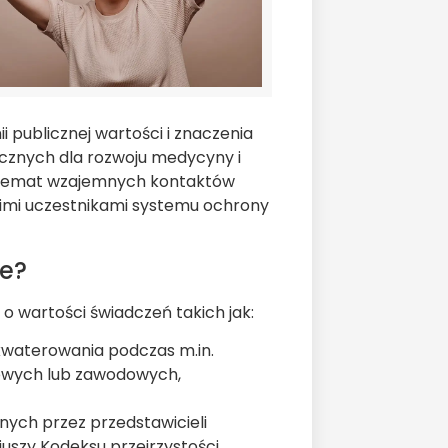
i publicznej wartości i znaczenia
cznych dla rozwoju medycyny i
a temat wzajemnych kontaktów
imi uczestnikami systemu ochrony
e?
 wartości świadczeń takich jak:
akwaterowania podczas m.in.
owych lub zawodowych,
nych przez przedstawicieli
szy Kodeksu przejrzystości.