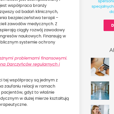
spersona
jest współpraca branży
specjalnyc
ąwszy od badań klinicznych,
do
nia bezpieczeństwa terapii –
icieli zawodów medycznych. Z
D
spierają ciągły rozwój zawodowy
 kongresów naukowych. Finansują w
publicznym systemie ochrony
A
oważnymi problemami finansowymi.
ona Darczyńców regularnych i
ci tej współpracy są jednym z
a zaufaniu relacji w ramach
 pacjentów, gdyż to właśnie
ycznym w dużej mierze kształtują
terapeutyczne.