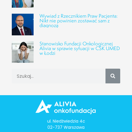
Wywiad z Rzecznikiem Praw Pacjenta:
Nikt nie powinien zostawać sam z
diagnozą
Stanowisko Fundacji Onkologicznej
Alivia w sprawie sytuacji w CSK UMED
w Łodzi
ul. Niedźwiedzia 4c
02-737 Warszawa