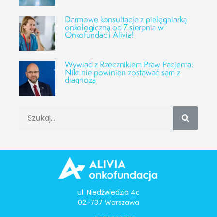
Darmowe konsultacje z pielęgniarką
onkologiczną od 7 sierpnia w
Onkofundacji Alivia!
Wywiad z Rzecznikiem Praw Pacjenta:
Nikt nie powinien zostawać sam z
diagnozą
ul. Niedźwiedzia 4c
02-737 Warszawa