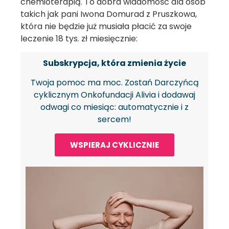
chemioterapią. To dobra wiadomość dla osób
takich jak pani Iwona Domurad z Pruszkowa,
która nie będzie już musiała płacić za swoje
leczenie 18 tys. zł miesięcznie:
Subskrypcja, która zmienia życie
Twoja pomoc ma moc. Zostań Darczyńcą
cyklicznym Onkofundacji Alivia i dodawaj
odwagi co miesiąc: automatycznie i z
sercem!
WSPIERAJ CYKLICZNIE