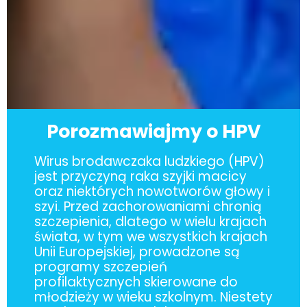
Porozmawiajmy o HPV
Wirus brodawczaka ludzkiego (HPV)
jest przyczyną raka szyjki macicy
oraz niektórych nowotworów głowy i
szyi. Przed zachorowaniami chronią
szczepienia, dlatego w wielu krajach
świata, w tym we wszystkich krajach
Unii Europejskiej, prowadzone są
programy szczepień
profilaktycznych skierowane do
młodzieży w wieku szkolnym. Niestety