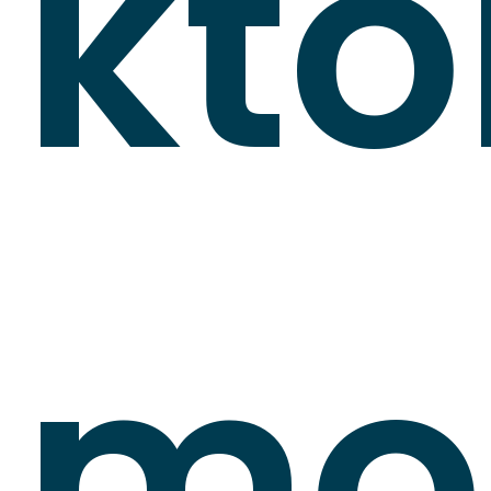
któ
mo