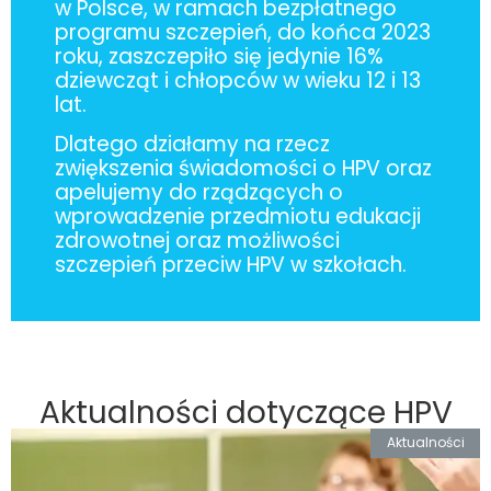
w Polsce, w ramach bezpłatnego
programu szczepień, do końca 2023
roku, zaszczepiło się jedynie 16%
dziewcząt i chłopców w wieku 12 i 13
lat.
Dlatego działamy na rzecz
zwiększenia świadomości o HPV oraz
apelujemy do rządzących o
wprowadzenie przedmiotu edukacji
zdrowotnej oraz możliwości
szczepień przeciw HPV w szkołach.
Aktualności dotyczące HPV
Aktualności