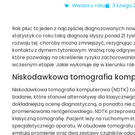
Wiedza o raku
3 lutego,
Rak płuc to jeden z najczęściej diagnozowanych n
statystyk co roku taką diagnozę słyszy ponad 21 tys
rozwoju tej choroby można zmniejszyć, rezygnując 
kontaktu z dymem tytoniowym. Ważną rolę odgrywa
które pozwalają na określenie ryzyka zachorowania
wczesnym etapie. Jakie wykonuje się w kierunku rak
Niskodawkowa tomografia kom
Niskodawkowa tomografia komputerowa (NDTK) to 
badanie, które stanowi alternatywę dla klasyczneg
dokładniejszą ocenę diagnostyczną, a ponadto nie
promieniowania rentgenowskiego. NDTK przeprowa
klasyczną tomografię. Pacjent leży na ruchomym st
specjalistycznego aparatu. W obudowie tomografu z
emitują promienie oraz dwa zestawy czujników odpo