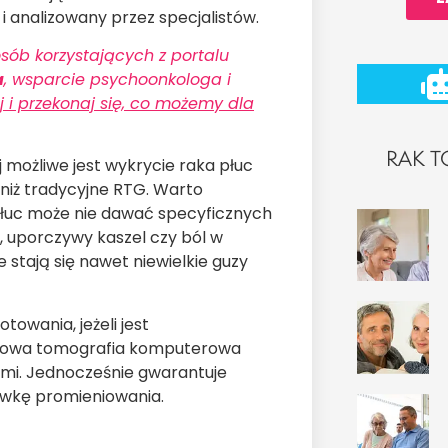
 analizowany przez specjalistów.
sób korzystających z portalu
a
, wsparcie psychoonkologa i
taj i przekonaj się, co możemy dla
RAK T
możliwe jest wykrycie raka płuc
niż tradycyjne RTG. Warto
uc może nie dawać specyficznych
, uporczywy kaszel czy ból w
 stają się nawet niewielkie guzy
owania, jeżeli jest
wkowa tomografia komputerowa
ami. Jednocześnie gwarantuje
awkę promieniowania.