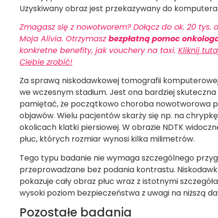
Uzyskiwany obraz jest przekazywany do komputera i
Zmagasz się z nowotworem? Dołącz do ok. 20 tys. o
Moja Alivia. Otrzymasz
bezpłatną pomoc onkolog
konkretne benefity, jak vouchery na taxi.
Kliknij tu
Ciebie zrobić!
Za sprawą niskodawkowej tomografii komputerowej 
we wczesnym stadium. Jest ona bardziej skuteczna 
pamiętać, że początkowo choroba nowotworowa pł
objawów. Wielu pacjentów skarży się np. na chrypkę
okolicach klatki piersiowej. W obrazie NDTK widoczne
płuc, których rozmiar wynosi kilka milimetrów.
Tego typu badanie nie wymaga szczególnego przygot
przeprowadzane bez podania kontrastu. Niskoda
pokazuje cały obraz płuc wraz z istotnymi szczegół
wysoki poziom bezpieczeństwa z uwagi na niższą d
Pozostałe badania