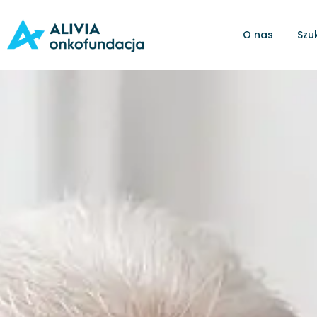
O nas
Szu