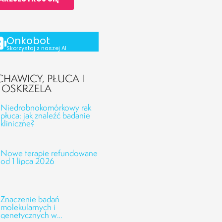
Onkobot
Skorzystaj z naszej AI
CHAWICY, PŁUCA I
OSKRZELA
Niedrobnokomórkowy rak
płuca: jak znaleźć badanie
kliniczne?
Nowe terapie refundowane
od 1 lipca 2026
Znaczenie badań
molekularnych i
genetycznych w