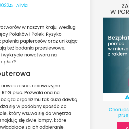
 2022
Alivia
ZA
W POR
owotworów w naszym kraju. Według
ięcy Polaków i Polek. Ryzyko
z palenia papierosów oraz unikając
ją też badania przesiewowe,
 i wykrycie nowotworu na
a płuc?
puterowa
nowoczesne, nieinwazyjne
o RTG płuc. Pozwala ona na
 obciąża organizmu tak dużą dawką
dza się w podobny sposób co
Chorujes
ole, który wsuwa się do wnętrza
prze
najdują się dwie lampy, które
wiadające za ich odbieranie.
Z