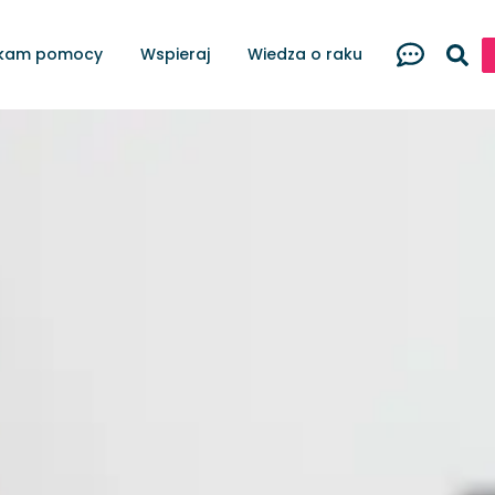
kam pomocy
Wspieraj
Wiedza o raku