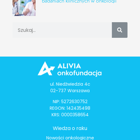
badaniach klinicznych w onkologii
ul. Niedźwiedzia 4c
02-737 Warszawa
NIP: 5272630752
REGON: 142435498
KRS: 0000358654
Wiedza o raku
Nowości onkologiczne