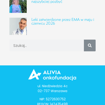
najszybciej pozbyć
Leki zatwierdzone przez EMA w maju i
czerwcu 2026
ul. Niedźwiedzia 4c
02-737 Warszawa
NIP: 5272630752
REGON: 142435498