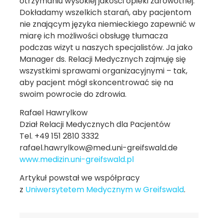
otrzymaniu wysokiej jakości opieki zdrowotnej.
Dokładamy wszelkich starań, aby pacjentom
nie znającym języka niemieckiego zapewnić w
miarę ich możliwości obsługę tłumacza
podczas wizyt u naszych specjalistów. Ja jako
Manager ds. Relacji Medycznych zajmuję się
wszystkimi sprawami organizacyjnymi – tak,
aby pacjent mógł skoncentrować się na
swoim powrocie do zdrowia.
Rafael Hawrylkow
Dział Relacji Medycznych dla Pacjentów
Tel. +49 151 2810 3332
rafael.hawrylkow@med.uni-greifswald.de
www.medizin.uni-greifswald.pl
Artykuł powstał we współpracy
z
Uniwersytetem Medycznym w Greifswald
.