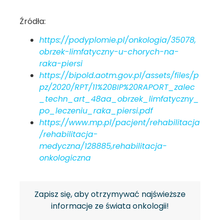
Źródła:
https://podyplomie.pl/onkologia/35078,
obrzek-limfatyczny-u-chorych-na-
raka-piersi
https://bipold.aotm.gov.pl/assets/files/p
pz/2020/RPT/11%20BIP%20RAPORT_zalec
_techn_art_48aa_obrzek_limfatyczny_
po_leczeniu_raka_piersi.pdf
https://www.mp.pl/pacjent/rehabilitacja
/rehabilitacja-
medyczna/128885,rehabilitacja-
onkologiczna
Zapisz się, aby otrzymywać najświeższe
informacje ze świata onkologii!