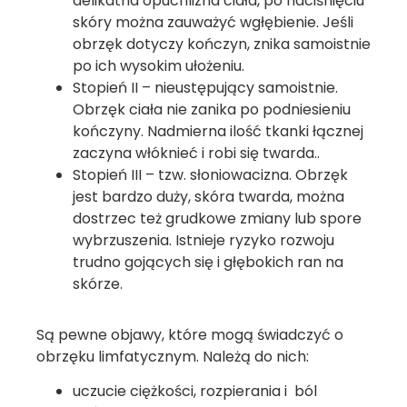
delikatna opuchlizna ciała, po naciśnięciu
skóry można zauważyć wgłębienie. Jeśli
obrzęk dotyczy kończyn, znika samoistnie
po ich wysokim ułożeniu.
Stopień II – nieustępujący samoistnie.
Obrzęk ciała nie zanika po podniesieniu
kończyny. Nadmierna ilość tkanki łącznej
zaczyna włóknieć i robi się twarda..
Stopień III – tzw. słoniowacizna. Obrzęk
jest bardzo duży, skóra twarda, można
dostrzec też grudkowe zmiany lub spore
wybrzuszenia. Istnieje ryzyko rozwoju
trudno gojących się i głębokich ran na
skórze.
Są pewne objawy, które mogą świadczyć o
obrzęku limfatycznym. Należą do nich:
uczucie ciężkości, rozpierania i ból