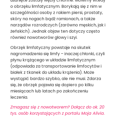
usunięte zostały węzły chłonne. Mówimy wtedy
o obrzęku limfatycznym. Borykają się z nim w
szczególności osoby z rakiem piersi, prostaty,
skóry na nogach bądź ramionach, a także
narządów rozrodczych (zarówno męskich, jak i
żeńskich). Jednak objaw ten dotyczy często
również nowotworów głowy i szyi.
Obrzęk limfatyczny powstaje na skutek
nagromadzenia się limfy – inaczej chłonki, czyli
płynu krążącego w układzie limfatycznym
(odpowiada za transportowanie limfocytów i
białek z tkanek do układu krążenia). Może
wystąpić bardzo szybko, ale nie musi. Zdarza
się, że obrzęk pojawia się dopiero po kilku
miesiącach lub latach po zakończeniu
leczenia.
Zmagasz się z nowotworem? Dołącz do ok. 20
tys. osób korzystających z portalu Moja Alivia.