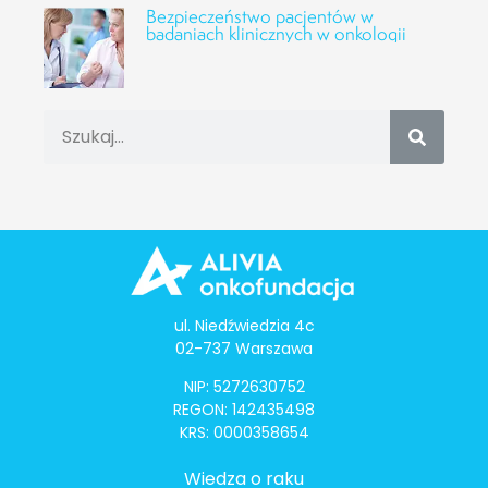
Bezpieczeństwo pacjentów w
badaniach klinicznych w onkologii
ul. Niedźwiedzia 4c
02-737 Warszawa
NIP: 5272630752
REGON: 142435498
KRS: 0000358654
Wiedza o raku