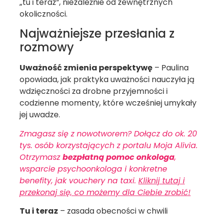
„tu i teraz”, niezależnie od zewnętrznych
okoliczności.
Najważniejsze przesłania z
rozmowy
Uważność zmienia perspektywę
– Paulina
opowiada, jak praktyka uważności nauczyła ją
wdzięczności za drobne przyjemności i
codzienne momenty, które wcześniej umykały
jej uwadze.
Zmagasz się z nowotworem? Dołącz do ok. 20
tys. osób korzystających z portalu Moja Alivia.
Otrzymasz
bezpłatną pomoc onkologa
,
wsparcie psychoonkologa i konkretne
benefity, jak vouchery na taxi.
Kliknij tutaj i
przekonaj się, co możemy dla Ciebie zrobić!
Tu i teraz
– zasada obecności w chwili