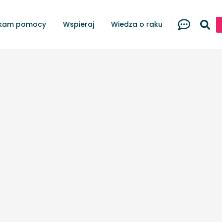
kam pomocy
Wspieraj
Wiedza o raku