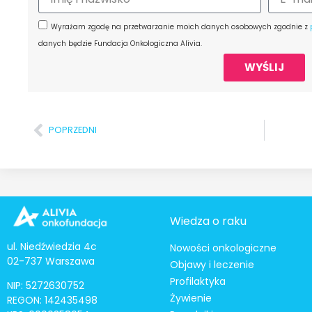
Wyrażam zgodę na przetwarzanie moich danych osobowych zgodnie z
danych będzie Fundacja Onkologiczna Alivia.
WYŚLIJ
POPRZEDNI
Wiedza o raku
ul. Niedźwiedzia 4c
Nowości onkologiczne
02-737 Warszawa
Objawy i leczenie
Profilaktyka
NIP: 5272630752
Żywienie
REGON: 142435498