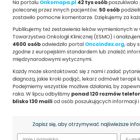
Na portalu
Onkomapa.pl
42 tys osób
poszukiwało 
polecanej przez innych pacjentów.
50
osób
podzieli
zostawiło pomocne komentarze. Dziękujemy za każd
Publikujemy też zestawienia leków wymienionych w
Towarzystwa Onkologii Klinicznej (ESMO) i analizuj
4600
osób
odwiedziło portal
Oncoindex.org
, aby 
zgodne z europejskim standardem lub znaleźć infor
międzynarodowymi wytycznymi.
Każdy może skontaktować się z nami i zadać pytanie, j
diagnozą, jakie kroki podjąć, lekarz odmówił terapii
Podejmiemy wszystkie możliwe działania, by zape
raka. W lipcu odbyliśmy
ponad 120 rozmów telefo
blisko 130 maili
od osób poszukujących informacji i
Zapisz się, aby otrzymywać najświeższe info