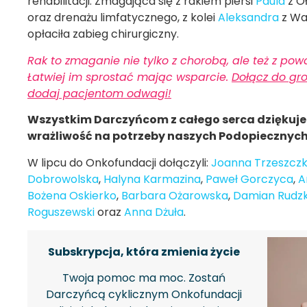
rehabilitacji. Zmagająca się z rakiem piersi
Paula
z Oł
oraz drenażu limfatycznego, z kolei
Aleksandra
z Wa
opłaciła zabieg chirurgiczny.
Rak to zmaganie nie tylko z chorobą, ale też z p
Łatwiej im sprostać mając wsparcie.
Dołącz do gr
dodaj pacjentom odwagi!
Wszystkim Darczyńcom z całego serca dziękuj
wrażliwość na potrzeby naszych Podopiecznych
W lipcu do Onkofundacji dołączyli:
Joanna Trzeszcz
Dobrowolska
,
Halyna Karmazina
,
Paweł Gorczyca
,
A
Bożena Oskierko
,
Barbara Ożarowska
,
Damian Rudzk
Roguszewski
oraz
Anna Dżuła
.
Subskrypcja, która zmienia życie
Twoja pomoc ma moc. Zostań
Darczyńcą cyklicznym Onkofundacji