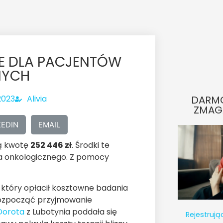
CIE DLA PACJENTÓW
NYCH
2023
Alivia
DARM
ZMAG
KEDIN
EMAIL
ną kwotę
252 446 zł
. Środki te
ia onkologicznego. Z pomocy
 który opłacił kosztowne badania
 rozpocząć przyjmowanie
Dorota
z Lubotynia poddała się
Rejestrują