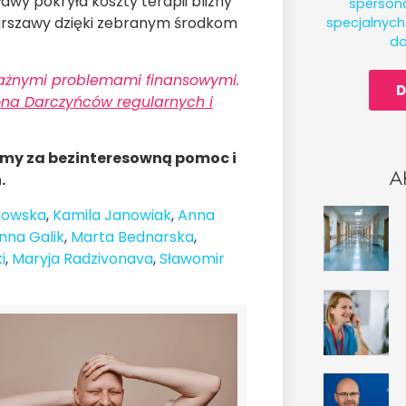
awy pokryła koszty terapii blizny
spersona
rszawy dzięki zebranym środkom
specjalnyc
do
oważnymi problemami finansowymi.
D
ona Darczyńców regularnych i
emy za bezinteresowną pomoc i
A
.
kowska
,
Kamila Janowiak
,
Anna
nna Galik
,
Marta Bednarska
,
i
,
Maryja Radzivonava
,
Sławomir