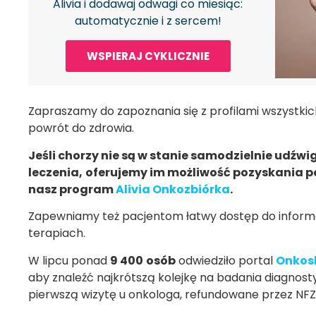
Alivia i dodawaj odwagi co miesiąc:
automatycznie i z sercem!
WSPIERAJ CYKLICZNIE
Zapraszamy do zapoznania się z profilami wszystkic
powrót do zdrowia.
Jeśli chorzy nie są w stanie samodzielnie udźw
leczenia,
oferujemy im możliwość pozyskania p
nasz program
Alivia Onkozbiórka
.
Zapewniamy też pacjentom łatwy dostęp do informa
terapiach.
W lipcu ponad
9 400
osób
odwiedziło portal
Onkos
aby znaleźć najkrótszą kolejkę na badania diagnost
pierwszą wizytę u onkologa, refundowane przez NFZ