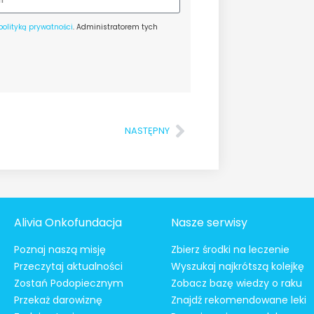
polityką prywatności
. Administratorem tych
NASTĘPNY
Alivia Onkofundacja
Nasze serwisy
Poznaj naszą misję
Zbierz środki na leczenie
Przeczytaj aktualności
Wyszukaj najkrótszą kolejkę
Zostań Podopiecznym
Zobacz bazę wiedzy o raku
Przekaż darowiznę
Znajdź rekomendowane leki