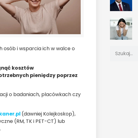
h osób i wsparcia ich w walce o
ignąć kosztów
otrzebnych pieniędzy
poprzez
cji o badaniach, placówkach czy
kaner.pl
(dawniej Kolejkoskop),
yczne (RM, TK i PET-CT) lub
.