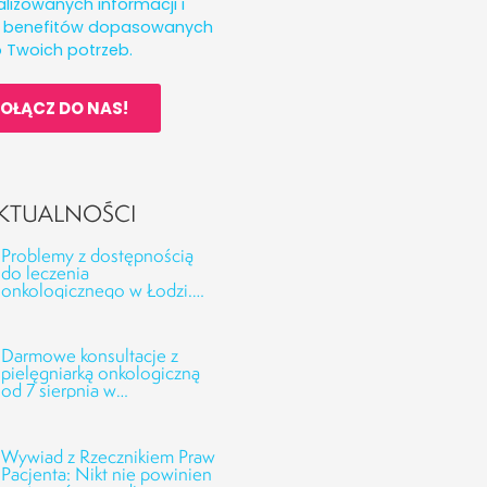
lizowanych informacji i
h benefitów dopasowanych
 Twoich potrzeb.
OŁĄCZ DO NAS!
KTUALNOŚCI
Problemy z dostępnością
do leczenia
onkologicznego w Łodzi.
Odpowiedzi CSK UMED
oraz NFZ na interwencję
Fundacji Alivia
Darmowe konsultacje z
pielęgniarką onkologiczną
od 7 sierpnia w
Onkofundacji Alivia!
Wywiad z Rzecznikiem Praw
Pacjenta: Nikt nie powinien