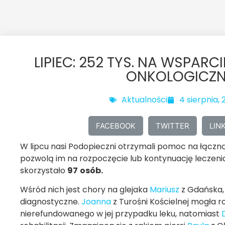
LIPIEC: 252 TYS. NA WSPAR
ONKOLOGICZ
Aktualności
4 sierpnia, 
FACEBOOK
TWITTER
LIN
W lipcu nasi Podopieczni otrzymali pomoc na łącz
pozwolą im na rozpoczęcie lub kontynuację leczen
skorzystało
97
osób.
Wśród nich jest chory na glejaka
Mariusz
z Gdańska,
diagnostyczne.
Joanna
z Turośni Kościelnej mogła
nierefundowanego w jej przypadku leku, natomiast