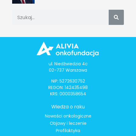
ul. Niedźwiedzia 4c
02-737 Warszawa
NIP: 5272630752
REGON: 142435498
KRS: 0000358654
Wiedza o raku
Nowości onkologiczne
Objawy i leczenie
Profilaktyka