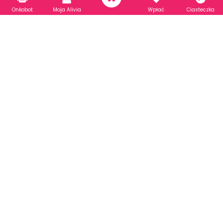
Onkobot
Moja Alivia
Wpłać
Ciasteczka
Ostra białaczka limfoblastyczna (ALL)
Przyspieszona zgoda FDA na ponatynib