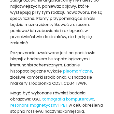
Zdiagnozowanie angiosarcomy nie należy do
najłatwiejszych, ponieważ objawy, które
występują przy tym rodzaju nowotworu, nie są
specyficzne. Plamy przypominające siniaki
będzie można zidentyfikować z czasem,
ponieważ ich zabawienie i rozległość, w
przeciwieństwie do siniaków, nie będą się
zmieniać.
Rozpoznanie uzyskiwane jest na podstawie
biopsji z badaniem histopatologicznym i
immunohistochemicznym. Badanie
histopatologiczne wykaże
pleomorficzne
,
złośliwe komórki śródbłonka. Oznacza się
markery śródbłonka CD31, CD34 i vWF.
Mogą być wykonane również badania
obrazowe: USG,
tomografia komputerowa
,
rezonans magnetyczny
i
PET
w celu określenia
stopnia rozsiewu naczyniakomięsaka.