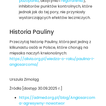
pazopanib
, aksytynib i
regorafenib
),
inhibitorów punktów kontrolnych, które
jednak jak do tej pory, nie przyniosły
wystarczających efektów leczniczych.
Historia Pauliny
Przeczytaj historię Pauliny, która jest jedną z
kilkunastu osób w Polsce, które chorują na
mięsaka naczyń krwionośnych:
https://alivia.org.pl/wiedza-o-raku/paulina-i-
angiosarcoma/
Urszula Zimoląg
Źródła [dostęp 30.09.2025 r.]
https://admed.org.pl/blog/Angiosarcom
a-agresywny-nowotwor