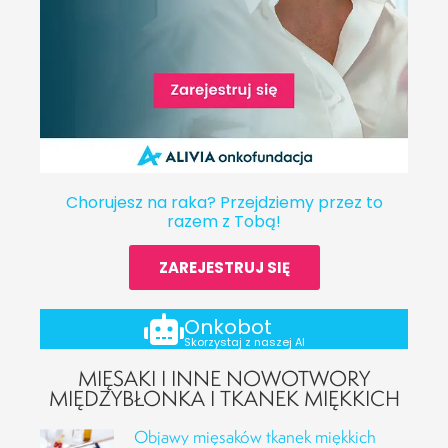
Chorujesz na raka? Przejdziemy przez to
razem z Tobą!
ZAREJESTRUJ SIĘ
Onkobot
Skorzystaj z naszej AI
MIĘSAKI I INNE NOWOTWORY
MIĘDZYBŁONKA I TKANEK MIĘKKICH
Objawy mięsaków tkanek miękkich