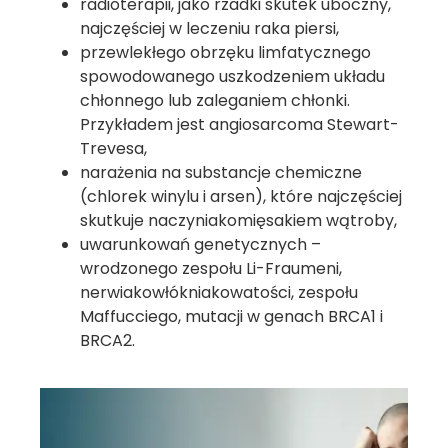
radioterapii, jako rzadki skutek uboczny,
najczęściej w leczeniu raka piersi,
przewlekłego obrzęku limfatycznego
spowodowanego uszkodzeniem układu
chłonnego lub zaleganiem chłonki.
Przykładem jest angiosarcoma Stewart-
Trevesa,
narażenia na substancje chemiczne
(chlorek winylu i arsen), które najczęściej
skutkuje naczyniakomięsakiem wątroby,
uwarunkowań genetycznych –
wrodzonego zespołu Li-Fraumeni,
nerwiakowłókniakowatości, zespołu
Maffucciego, mutacji w genach BRCA1 i
BRCA2.