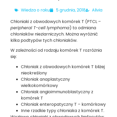
Wiedza o raku
5 grudnia, 2018
Alivia
Chłoniaki z obwodowych komórek T (PTCL –
peripheral T-cell lymphoma
) to odmiana
chłoniaków nieziarniczych. Można wyróżnić
kilka podtypów tych chłoniaków.
W zależności od rodzaju komórek T rozróżnia
się:
Chłoniak z obwodowych komórek T bliżej
nieokreślony
Chłoniak anaplastyczny
wielkokomórkowy
Chłoniak angioimmunoblastyczny z
komórek T
Chłoniak enteropatyczny T – komórkowy
Inne rzadkie typy chłoniaka z komórek T.
Węzłowe chłoniaki z obwodowych limfocytów