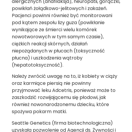
alergicznych (anafilaksja), neuropatii, gorączki,
powikłań żołądkowo-jelitowych i zakażeń.
Pacjenci powinni również być monitorowani
pod kątem zespołu lizy guza (powikłanie
wynikające ze śmierci wielu komórek
nowotworowych w tym samym czasie),
ciężkich reakcji skórnych, działań
niepożądanych w płucach (toksyczność
płucna) i uszkodzenia wątroby
(hepatotoksyczność).
Należy zwrócić uwagę na to, iż kobiety w ciąży
oraz karmiące piersią nie powinny
przyjmować leku Adcetris, ponieważ może to
zaszkodzić rozwijającemu się płodowi, jak
również nowonarodzonemu dziecku, które
spożywa pokarm matki.
Seattle Genetics (firma biotechnologiczna)
uzyskała pozwolenie od Agencji ds. Żywności i