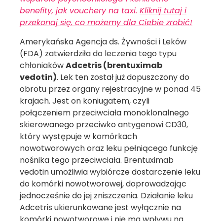
benefity, jak vouchery na taxi.
Kliknij tutaj i
przekonaj się, co możemy dla Ciebie zrobić!
Amerykańska Agencja ds. Żywności i Leków
(FDA) zatwierdziła do leczenia tego typu
chłoniaków
Adcetris (brentuximab
vedotin)
. Lek ten został już dopuszczony do
obrotu przez organy rejestracyjne w ponad 45
krajach. Jest on koniugatem, czyli
połączeniem przeciwciała monoklonalnego
skierowanego przeciwko antygenowi CD30,
który występuje w komórkach
nowotworowych oraz leku pełniącego funkcję
nośnika tego przeciwciała. Brentuximab
vedotin umożliwia wybiórcze dostarczenie leku
do komórki nowotworowej, doprowadzając
jednocześnie do jej zniszczenia. Działanie leku
Adcetris ukierunkowane jest wyłącznie na
komórki nowotworowe i nie ma wpływu na