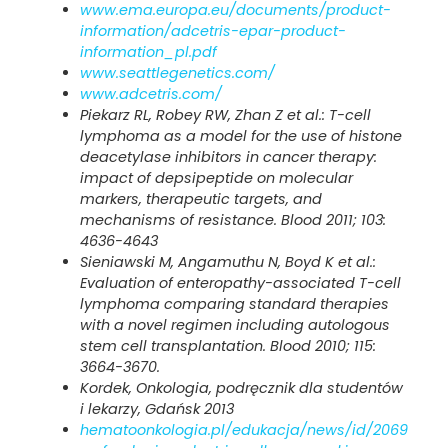
www.ema.europa.eu/documents/product-
information/adcetris-epar-product-
information_pl.pdf
www.seattlegenetics.com/
www.adcetris.com/
Piekarz RL, Robey RW, Zhan Z et al.: T-cell
lymphoma as a model for the use of histone
deacetylase inhibitors in cancer therapy:
impact of depsipeptide on molecular
markers, therapeutic targets, and
mechanisms of resistance. Blood 2011; 103:
4636-4643
Sieniawski M, Angamuthu N, Boyd K et al.:
Evaluation of enteropathy-associated T-cell
lymphoma comparing standard therapies
with a novel regimen including autologous
stem cell transplantation. Blood 2010; 115:
3664-3670.
Kordek, Onkologia, podręcznik dla studentów
i lekarzy, Gdańsk 2013
hematoonkologia.pl/edukacja/news/id/2069