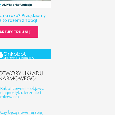
z na raka? Przejdziemy
z to razem z Tobą!
AREJESTRUJ SIĘ
Onkobot
Skorzystaj z naszej AI
TWORY UKŁADU
KARMOWEGO
Rak otrzewnej – objawy,
diagnostyka, leczenie i
rokowania
Czy będą nowe terapie