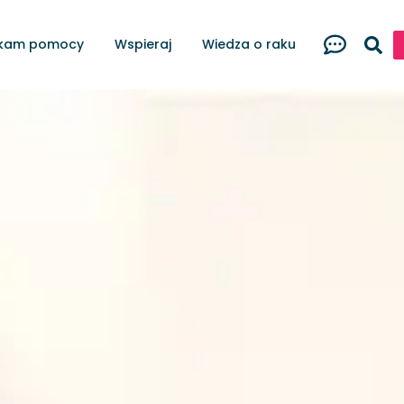
kam pomocy
Wspieraj
Wiedza o raku