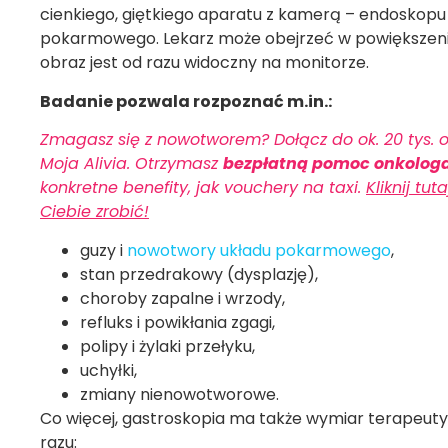
cienkiego, giętkiego aparatu z kamerą – endoskop
pokarmowego. Lekarz może obejrzeć w powiększeniu 
obraz jest od razu widoczny na monitorze.
Badanie pozwala rozpoznać m.in.:
Zmagasz się z nowotworem? Dołącz do ok. 20 tys. o
Moja Alivia. Otrzymasz
bezpłatną pomoc onkolog
konkretne benefity, jak vouchery na taxi.
Kliknij tu
Ciebie zrobić!
guzy i
nowotwory układu pokarmowego
,
stan przedrakowy (dysplazję),
choroby zapalne i wrzody,
refluks i powikłania zgagi,
polipy i żylaki przełyku,
uchyłki,
zmiany nienowotworowe.
Co więcej, gastroskopia ma także wymiar terapeuty
razu: