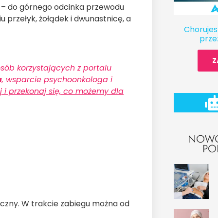
u – do górnego odcinka przewodu
przełyk, żołądek i dwunastnicę, a
Chorujes
prze
Z
sób korzystających z portalu
a
, wsparcie psychoonkologa i
taj i przekonaj się, co możemy dla
NOWO
PO
czny. W trakcie zabiegu można od