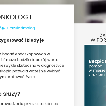
NKOLOGII
5
urszulazimolag
ZA
W POR
zygotować i kiedy je
ych badań endoskopowych w
ki” może budzić niepokój, warto
 niezwykle skuteczna w diagnostyce
skopia pozwala wcześnie wykryć
ym uratować życie.
o służy?
prowadzeniu przez usta lub nos