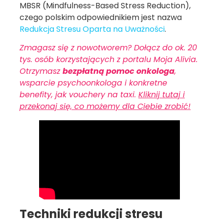
MBSR (Mindfulness-Based Stress Reduction),
czego polskim odpowiednikiem jest nazwa
Redukcja Stresu Oparta na Uważności
.
Zmagasz się z nowotworem? Dołącz do ok. 20
tys. osób korzystających z portalu Moja Alivia.
Otrzymasz
bezpłatną pomoc onkologa
,
wsparcie psychoonkologa i konkretne
benefity, jak vouchery na taxi.
Kliknij tutaj i
przekonaj się, co możemy dla Ciebie zrobić!
Techniki redukcji stresu