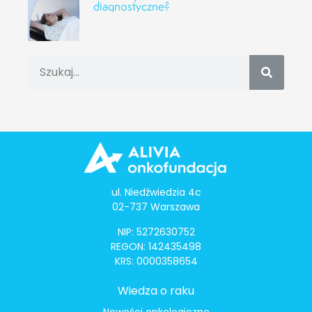
diagnostyczne?
ul. Niedźwiedzia 4c
02-737 Warszawa
NIP: 5272630752
REGON: 142435498
KRS: 0000358654
Wiedza o raku