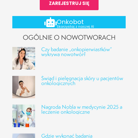
ZAREJESTRUJ SIĘ
Onkobot
Skorzystaj z naszej AI
OGÓLNIE O NOWOTWORACH
Czy badanie „onkopierwiastków”
wykrywa nowotwór?
Świąd i pielęgnacja skóry u pacjentów
onkologicznych
Nagroda Nobla w medycynie 2025 a
leczenie onkologiczne
Gdzie wykonać badania