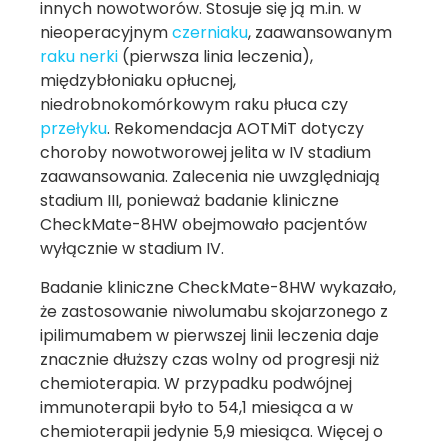
innych nowotworów. Stosuje się ją m.in. w
nieoperacyjnym
czerniaku
, zaawansowanym
raku nerki
(pierwsza linia leczenia),
międzybłoniaku opłucnej,
niedrobnokomórkowym raku płuca czy
przełyku
. Rekomendacja AOTMiT dotyczy
choroby nowotworowej jelita w IV stadium
zaawansowania. Zalecenia nie uwzględniają
stadium III, ponieważ badanie kliniczne
CheckMate-8HW obejmowało pacjentów
wyłącznie w stadium IV.
Badanie kliniczne CheckMate-8HW wykazało,
że zastosowanie niwolumabu skojarzonego z
ipilimumabem w pierwszej linii leczenia daje
znacznie dłuższy czas wolny od progresji niż
chemioterapia. W przypadku podwójnej
immunoterapii było to 54,1 miesiąca a w
chemioterapii jedynie 5,9 miesiąca. Więcej o