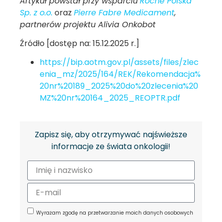
Artykuł powstał przy wsparciu
Roche Polska
Sp. z o.o.
oraz
Pierre Fabre Medicament
,
partnerów projektu Alivia Onkobot
Źródło [dostęp na: 15.12.2025 r.]
https://bip.aotm.gov.pl/assets/files/zlec
enia_mz/2025/164/REK/Rekomendacja%
20nr%20189_2025%20do%20zlecenia%20
MZ%20nr%20164_2025_REOPTR.pdf
Zapisz się, aby otrzymywać najświeższe
informacje ze świata onkologii!
Wyrażam zgodę na przetwarzanie moich danych osobowych