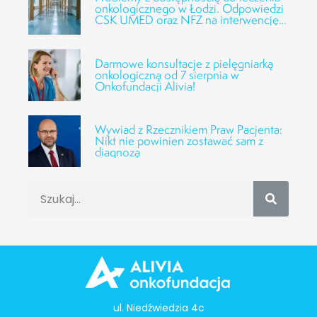
onkologicznego w Łodzi. Odpowiedzi
CSK UMED oraz NFZ na interwencję
Fundacji Alivia
Darmowe konsultacje z pielęgniarką
onkologiczną od 7 sierpnia w
Onkofundacji Alivia!
Wywiad z Rzecznikiem Praw Pacjenta:
Nikt nie powinien zostawać sam z
diagnozą
ul. Niedźwiedzia 4c