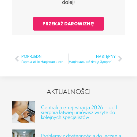
dalej!
PRZEKAŻ DAROWIZNĘ!
POPRZEDNI
NASTĘPNY
Гаряча лінія Національного Фонду Здоров’я для онкологічних хворих з України / Infolinia NFZ dla pacjentów onkologicznych z Ukrainy
Національний Фонд Здоров’я – важливих повідомлень / Ważne komunikaty NFZ
AKTUALNOŚCI
Centralna e-rejestracja 2026 – od 1
sierpnia łatwiej umówisz wizytę do
kolejnych specjalistów
Problemy z dostępnością do leczenia