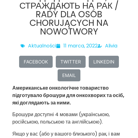
СТРАЖДАЮТЬ НА РАК /
RADY DLA OSÓB
CHORUJĄCYCH NA
NOWOTWORY
Aktualności
11 marca, 2022
Alivia
FACEBOOK
TWITTER
LINKEDIN
EMAIL
Американське онкологічне товариство
підготувало брошури для онкохворих та осіб,
які доглядають за ними.
Брошури доступні 4 мовами (українською,
російською, польською та англійською).
Якщо у вас (або у вашого близького) рак, і вам