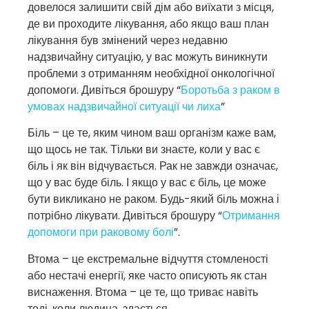
довелося залишити свій дім або виїхати з місця,
де ви проходите лікування, або якщо ваш план
лікування був змінений через недавню
надзвичайну ситуацію, у вас можуть виникнути
проблеми з отриманням необхідної онкологічної
допомоги. Дивіться брошуру “
Боротьба з раком в
умовах надзвичайної ситуації чи лиха
”
Біль – це те, яким чином ваш організм каже вам,
що щось не так. Тільки ви знаєте, коли у вас є
біль і як він відчувається. Рак не завжди означає,
що у вас буде біль. І якщо у вас є біль, це може
бути викликано не раком. Будь-який біль можна і
потрібно лікувати. Дивіться брошуру “
Отримання
допомоги при раковому болі
”.
Втома – це екстремальне відчуття стомленості
або нестачі енергії, яке часто описують як стан
виснаження. Втома – це те, що триває навіть
тоді, коли людина, здається,