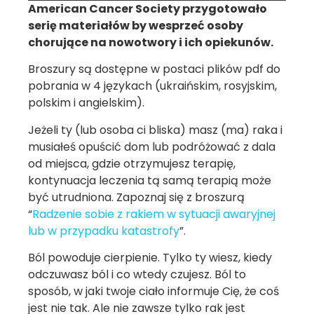
American Cancer Society przygotowało
serię materiałów by wesprzeć osoby
chorujące na nowotwory i ich opiekunów.
Broszury są dostępne w postaci plików pdf do
pobrania w 4 językach (ukraińskim, rosyjskim,
polskim i angielskim).
Jeżeli ty (lub osoba ci bliska) masz (ma) raka i
musiałeś opuścić dom lub podróżować z dala
od miejsca, gdzie otrzymujesz terapię,
kontynuacja leczenia tą samą terapią może
być utrudniona. Zapoznaj się z broszurą
“
Radzenie sobie z rakiem w sytuacji awaryjnej
lub w przypadku katastrofy
”.
Ból powoduje cierpienie. Tylko ty wiesz, kiedy
odczuwasz ból i co wtedy czujesz. Ból to
sposób, w jaki twoje ciało informuje Cię, że coś
jest nie tak. Ale nie zawsze tylko rak jest