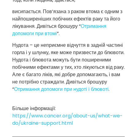
висипається. Пов’язана з раком втома є одним з
найпоширеніших побічних ефектів раку та його
лікування. Дивіться брошуру “
Отримання
допомоги при втомі
”.
Нудота – це неприємне відчуття в задній частині
горла і у шлунку, яке може призвести до блювоти.
Нудота і блювота можуть бути поширеними
побічними ефектами у тих, хто лікуються від раку.
Але є багато ліків, які добре допомагають, і вам
не потрібно страждати. Дивіться брошуру
“
Отримання допомоги при нудоті і блювоті
.
Більше інформації:
https://www.cancer.org/about-us/what-we-
do/ukraine-support.html