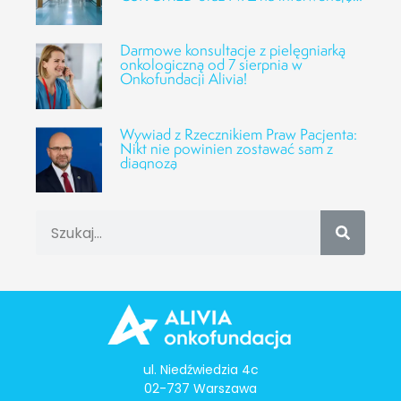
Fundacji Alivia
Darmowe konsultacje z pielęgniarką
onkologiczną od 7 sierpnia w
Onkofundacji Alivia!
Wywiad z Rzecznikiem Praw Pacjenta:
Nikt nie powinien zostawać sam z
diagnozą
ul. Niedźwiedzia 4c
02-737 Warszawa