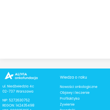
Wiedza o raku
ul. Niedźwiedzia 4c
Nowości onkologiczne
02-737 Warszawa
Objawy i leczenie
Profilaktyka
NIP: 5272630752
Żywienie
REGON: 142435498