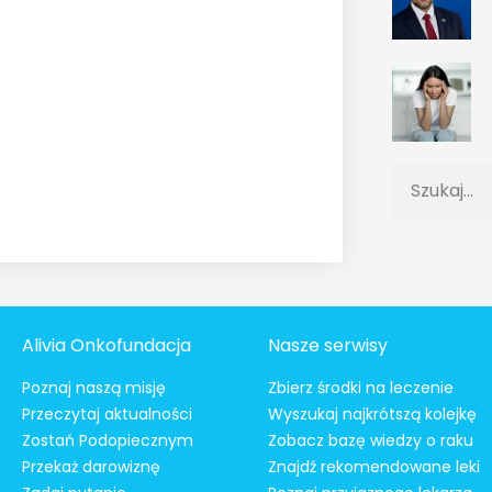
Alivia Onkofundacja
Nasze serwisy
Poznaj naszą misję
Zbierz środki na leczenie
Przeczytaj aktualności
Wyszukaj najkrótszą kolejkę
Zostań Podopiecznym
Zobacz bazę wiedzy o raku
Przekaż darowiznę
Znajdź rekomendowane leki