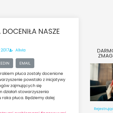
 DOCENIŁA NASZE
A
 2017
Alivia
DARM
ZMAG
KEDIN
EMAIL
z rakiem płuca zostały docenione
arzyszenie powstało z inicjatywy
ogów zajmujących się
 działań stowarzyszenia
 raka płuca. Będziemy dalej
Rejestrują