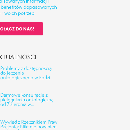
lizowanych informacji i
h benefitów dopasowanych
 Twoich potrzeb.
OŁĄCZ DO NAS!
KTUALNOŚCI
Problemy z dostępnością
do leczenia
onkologicznego w Łodzi.
Odpowiedzi CSK UMED
oraz NFZ na interwencję
Fundacji Alivia
Darmowe konsultacje z
pielęgniarką onkologiczną
od 7 sierpnia w
Onkofundacji Alivia!
Wywiad z Rzecznikiem Praw
Pacjenta: Nikt nie powinien