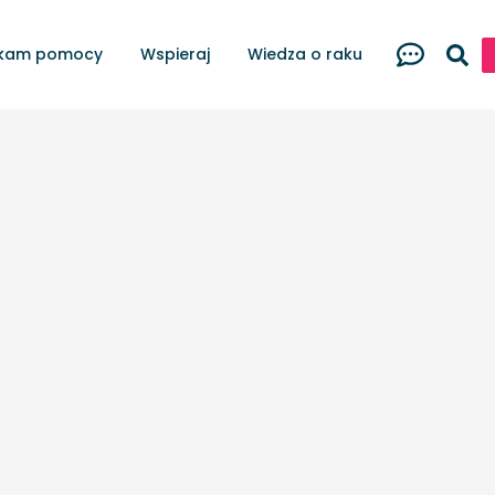
kam pomocy
Wspieraj
Wiedza o raku