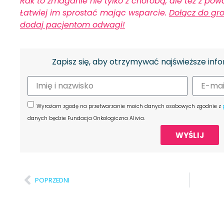
Rak to zmaganie nie tylko z chorobą, ale też z p
Łatwiej im sprostać mając wsparcie.
Dołącz do gr
dodaj pacjentom odwagi!
Zapisz się, aby otrzymywać najświeższe info
Wyrażam zgodę na przetwarzanie moich danych osobowych zgodnie z
danych będzie Fundacja Onkologiczna Alivia.
WYŚLIJ
POPRZEDNI