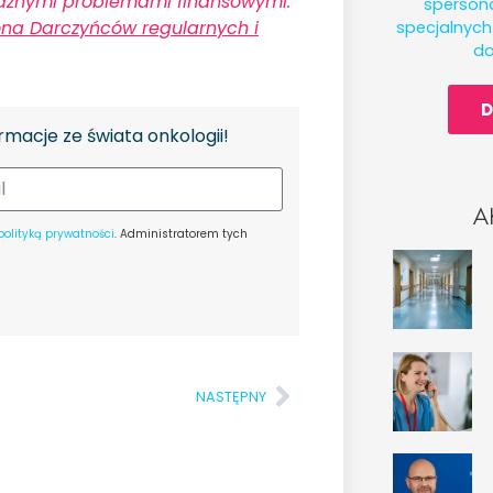
oważnymi problemami finansowymi.
spersona
ona Darczyńców regularnych i
specjalnyc
do
D
rmacje ze świata onkologii!
A
polityką prywatności
. Administratorem tych
NASTĘPNY