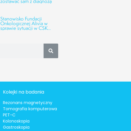
zostawać sam z diagnozą
Stanowisko Fundacji
Onkologicznej Alivia w
sprawie sytuacji w CSK
UMED w Łodzi
Kolejki na badania
Rezonans magnetyczny
Tomografia komputerowa
PET-C
Kolonoskopia
Gastroskopia