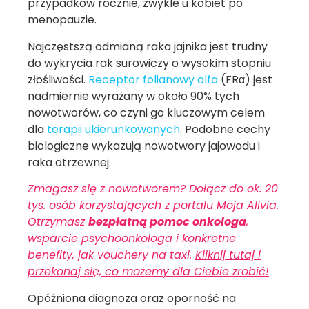
przypadków rocznie, zwykle u kobiet po
menopauzie.
Najczęstszą odmianą raka jajnika jest trudny
do wykrycia rak surowiczy o wysokim stopniu
złośliwości.
Receptor folianowy alfa
(FRα) jest
nadmiernie wyrażany w około 90% tych
nowotworów, co czyni go kluczowym celem
dla
terapii ukierunkowanych
. Podobne cechy
biologiczne wykazują nowotwory jajowodu i
raka otrzewnej.
Zmagasz się z nowotworem? Dołącz do ok. 20
tys. osób korzystających z portalu Moja Alivia.
Otrzymasz
bezpłatną pomoc onkologa
,
wsparcie psychoonkologa i konkretne
benefity, jak vouchery na taxi.
Kliknij tutaj i
przekonaj się, co możemy dla Ciebie zrobić!
Opóźniona diagnoza oraz oporność na