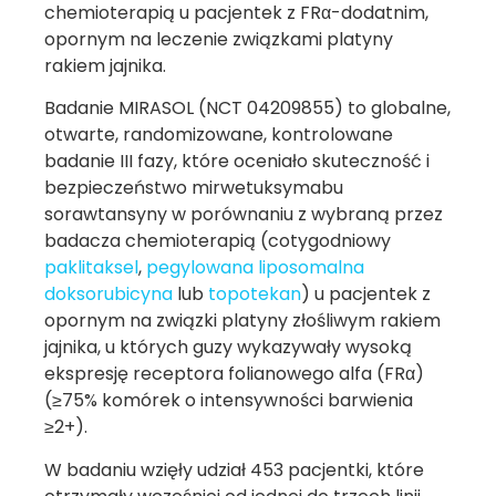
chemioterapią u pacjentek z FRα-dodatnim,
opornym na leczenie związkami platyny
rakiem jajnika.
Badanie MIRASOL (NCT 04209855) to globalne,
otwarte, randomizowane, kontrolowane
badanie III fazy, które oceniało skuteczność i
bezpieczeństwo mirwetuksymabu
sorawtansyny w porównaniu z wybraną przez
badacza chemioterapią (cotygodniowy
paklitaksel
,
pegylowana liposomalna
doksorubicyna
lub
topotekan
) u pacjentek z
opornym na związki platyny złośliwym rakiem
jajnika, u których guzy wykazywały wysoką
ekspresję receptora folianowego alfa (FRα)
(≥75% komórek o intensywności barwienia
≥2+).
W badaniu wzięły udział 453 pacjentki, które