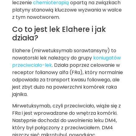
leczenie
chemioterapią
opartą na związkach
platyny stanowią kluczowe wyzwania w walce
z tym nowotworem.
Co to jest lek Elahere i jak
działa?
Elahere (mirwetuksymab sorawtansyny) to
nowatorski lek należący do grupy
koniugatów
przeciwciało-lek
. Działa poprzez celowanie w
receptor folianowy alfa (FRα), który normalnie
odpowiada za transport kwasu foliowego, ale
jest zbyt dużo na powierzchni komórek raka
jajnika.
Mirwetuksymab, czyli przeciwciało, wiąże się z
FRα i jest wprowadzane do wnętrza komórki.
Następnie dochodzi do uwolnienia leku DM4,
który był połączony z przeciwciałem. DM4
niszczy sieć mikrotubul, powodując