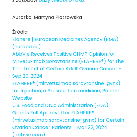
z zasobów
bazy wiedzy o raku
.
Autorka: Martyna Piotrowska
Źródła:
Elahere | European Medicines Agency (EMA)
(europa.eu)
AbbVie Receives Positive CHMP Opinion for
Mirvetuximab Soravtansine (ELAHERE®) for the
Treatment of Certain Adult Ovarian Cancer –
Sep 20, 2024
ELAHERE® (mirvetuximab soravtansine-gynx)
for Injection, a Prescription medicine, Patient
Website
U.S. Food and Drug Administration (FDA)
Grants Full Approval for ELAHERE®
(mirvetuximab soravtansine-gynx) for Certain
Ovarian Cancer Patients – Mar 22, 2024
(abbvie.com)