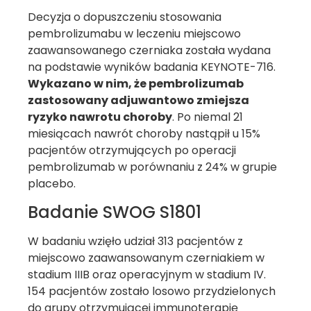
Decyzja o dopuszczeniu stosowania
pembrolizumabu w leczeniu miejscowo
zaawansowanego czerniaka została wydana
na podstawie wyników badania KEYNOTE-716.
Wykazano w nim, że pembrolizumab
zastosowany adjuwantowo zmiejsza
ryzyko nawrotu choroby
. Po niemal 21
miesiącach nawrót choroby nastąpił u 15%
pacjentów otrzymujących po operacji
pembrolizumab w porównaniu z 24% w grupie
placebo.
Badanie SWOG S1801
W badaniu wzięło udział 313 pacjentów z
miejscowo zaawansowanym czerniakiem w
stadium IIIB oraz operacyjnym w stadium IV.
154 pacjentów zostało losowo przydzielonych
do grupy otrzymującej immunoterapię