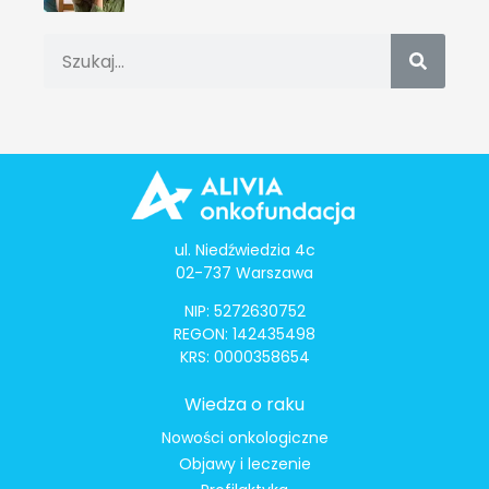
ul. Niedźwiedzia 4c
02-737 Warszawa
NIP: 5272630752
REGON: 142435498
KRS: 0000358654
Wiedza o raku
Nowości onkologiczne
Objawy i leczenie