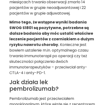
miesiącach trwania obserwacji zmarło 14
pacjentów w grupie neoadjuwantowej i 22
pacjentów w grupie adjuwatowej.
Mimo tego, że wstępne wyniki badania
SWOG S1801 są pozytywne, potrzebne są
dalsze badania aby móc ustalić właściwe
leczenie pacjentów z czerniakiem o dużym
ryzyku nawrotu choroby.
Konieczne jest
bowiem ustalenie m.in. optymalnego czasu
trwania immunoterapii po operacji czy też
skuteczności połączenia dwóch
immunoterapeutyków – przeciwciał anty-
CTLA-4 i anty-PD-1.
Jak działa lek
pembrolizumab?
Pembrolizumab jest przeciwciałem
monoklonalnym, które wiąże się z receptorem