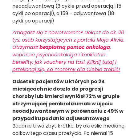
neoadjuwantową (3 cykle przed operacją i 15
cykli po operacji), a 159 – adjuwantową (18
cykli po operacji)
Zmagasz się z nowotworem? Dołącz do ok. 20
tys. osób korzystających z portalu Moja Alivia.
Otrzymasz
bezpłatną pomoc onkologa
,
wsparcie psychoonkologa i konkretne
benefity, jak vouchery na taxi.
Kliknij tutaj i
przekonaj się, co możemy dla Ciebie zrobić!
Odsetek pacjentów u których po 24
miesiącach nie doszło do progresji
choroby lub śmierci wyniósł 72% w grupie
otrzymującej pembrolizumab w ujęciu
neoadjuwantowym w porównaniu z 49% w
przypadku podania adjuwantowego
.
Badanie trwa zbyt krótko, by określić medianę
całkowitego czasu przeżycia. Po niemal 15