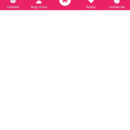
Wszystkie nowotwory
Onkobot
Moja Alivia
Wpłać
Ciasteczka
Jak powiedzieć dziecku, że mam raka?