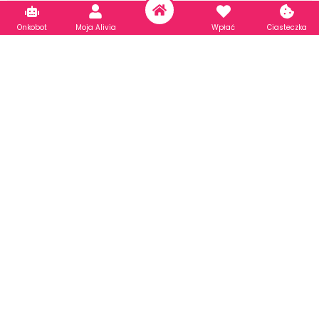
Onkobot
Moja Alivia
Wpłać
Ciasteczka
Wszystkie nowotwory
Otyłość sarkopeniczna w chorobie nowotworowej