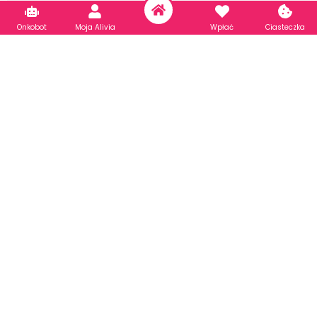
Onkobot
Moja Alivia
Wpłać
Ciasteczka
Wszystkie nowotwory
Otyłość sarkopeniczna w chorobie nowotworowej